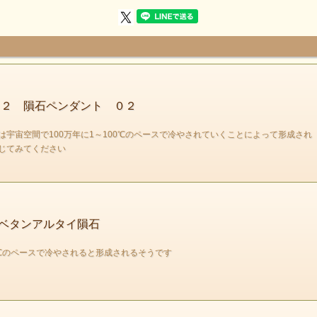
リビア砂漠で取れるインパクトガラスの
リビアンガラスが入荷しました。インパクトガラスとは
隕石が落ちた際に発する熱によって生成される
２ 隕石ペンダント ０２
ガラスになります。クレーターの周りに点在しています。
宇宙空間で100万年に1～100℃のペースで冷やされていくことによって形成さ
じてみてください
ベタンアルタイ隕石
1℃のペースで冷やされると形成されるそうです