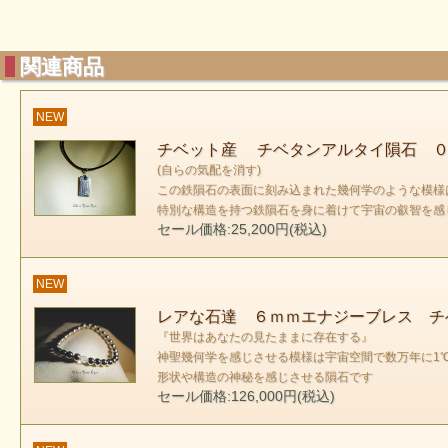
関連商品
NEW
チベット産 チベタンアルタイ隕石 ０
(自らの気配を消す)
この鉄隕石の表面に刻み込まれた幾何学のような模様は
特別な構造を持つ鉄隕石を身に着けて宇宙の叡智を感
セール価格:25,200円(税込)
NEW
レアな石達 ６ｍｍエナジーブレス チ
『世界はあなたの見たままに存在する』
神聖幾何学を感じさせる模様は宇宙空間で数万年に
形状や構造の神秘を感じさせる隕石です
セール価格:126,000円(税込)