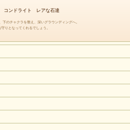
 コンドライト レアな石達
、下のチャクラを整え、深いグラウンディングへ。
白濁した色が非常に綺麗でこの色合いは
お守りとなってくれるでしょう。
リビアンガラス特有の色感だと思います。
絶妙な白っぽい色がたまりません
リビアンガラスは希少性が高い鉱物なのもあり
非常におすすめです