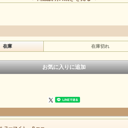
在庫
在庫切れ
グリーンランドのとても綺麗なヌーマイトの
バングルブレスが入荷しました。一見黒い石なのですが
よく見ると様々な色の内包された鉱物を見る事ができます
またバングルという事もあり表面が大きく見えるので