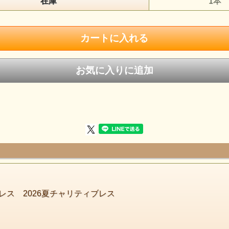
在庫
1本
淡い繊細な青色がとても美しくも
可愛らしい印象の石です曖昧な
パステルカラーの世界に
生きたい気持ちしてくれそうです
ス 2026夏チャリティブレス