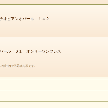
チオピアンオパール １４２
パール ０１ オンリーワンブレス
に個性的で不思議な石です。
オパール
蛋白石
OPAL
keyword
（感情のブロックを取り外す）
オパールはとても色鮮やかな石。