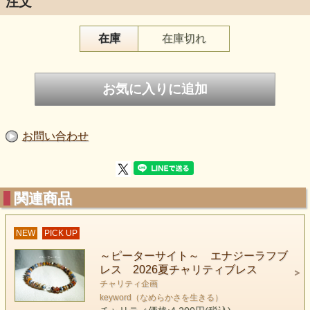
注文
在庫
在庫切れ
アーティスティックでエキゾチックな
お問い合わせ
ピーターサイトという石のブレスレットが入荷しました。
まるで油絵を混ぜたような非常に可愛らしくトリッキーな
関連商品
模様が印象な石です。つい何かを作り出したくなるような
そんな想像力を解放させてくれそうです。
NEW
PICK UP
さぁピーターサイトを抱えて
何かを作り出しましょう
～ピーターサイト～ エナジーラフブ
レス 2026夏チャリティブレス
チャリティ企画
keyword（なめらかさを生きる）