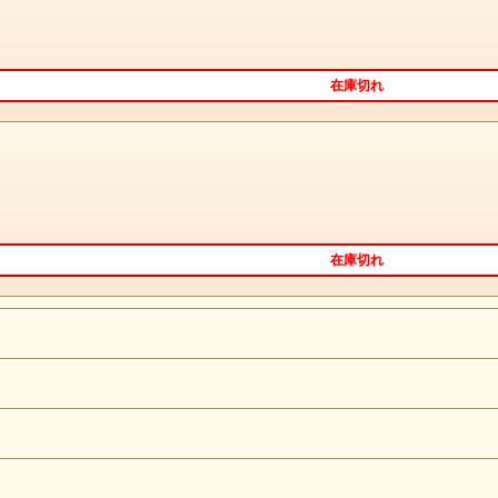
在庫切れ
在庫切れ
keyword （大地の母神の微笑み）
遙かなる母なる大地は どこまでも優しく
私達に恵みを与えてくれる。
さあ思い出してごらん・・・・
自然に導かれるままに駈け出していたあの幼き頃を
絶対的な愛を全身で受け止めながら
喜怒哀楽が赴くままに・・・