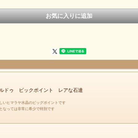
もう手に入らないと思っていた水晶が入荷しましたっ
クロアイでは2013年来の入荷です。
今回の石はヒマラヤ山脈の西の方、
パキスタンの北で世界第２位の高い山『K2』への
入り口にもなる町スカルドゥの水晶です。
ルドゥ ビックポイント レアな石達
しいヒマラヤ水晶のビッグポイントです
となっては非常に希少で特別です