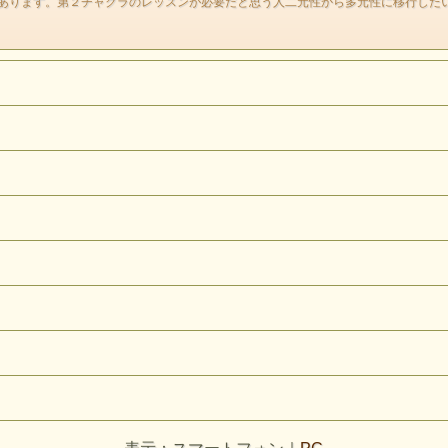
あります。第２チャクラのレッスンが必要だと思う人二元性から多元性に移行した
ッドスレイマンは 第二チャクラ ハラの丹田に作用する石で
罪悪感や固定観念が身体意識の不調となって
出やすいポイントでもあります。
レッドスレイマンは真の自己に導くレッスンのためにあります
自分自身に向かい合うとき、あえて比べてしまう相手との位置
つまり第２チャクラは人間関係の問題にも関連しています。
現実社会はどうしても自分と相手という二元性の中に
存在していると思いがちです。しかし 本当は全て
分の目線の中でしか存在していないことに私たちは気づきませ