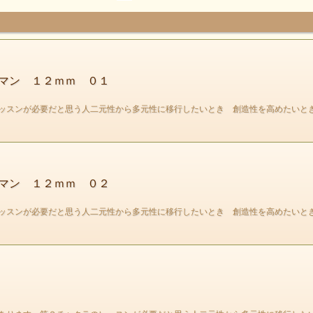
黒や白緑赤など様々です 今回は赤が多く含まれる物の
ブレスレットになります スレイマンは体にあるチャクラを
スキャニングして必要な場所を癒してくれるという
どんな時でも身に着けていただける石です
マン １２ｍｍ ０１
また今回は赤色なので上記の意味と
ッスンが必要だと思う人二元性から多元性に移行したいとき 創造性を高めたいと
もうひとつグラウンディングや生命エネルギーの
活性化という意味がある
第１、第２チャクラも癒してくれます
マン １２ｍｍ ０２
ッスンが必要だと思う人二元性から多元性に移行したいとき 創造性を高めたいと