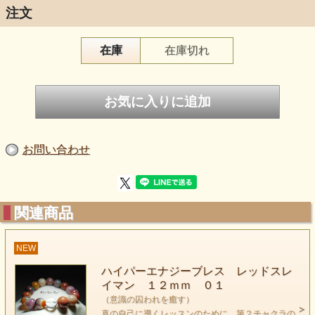
注文
在庫
在庫切れ
お問い合わせ
大きい玉のレッドスレイマンが入荷しました。
スレイマンはめのう系の石で取れる部分で色が異なります
黒や白緑赤など様々です 今回は赤が多く含まれる物の
関連商品
ブレスレットになります スレイマンは体にあるチャクラを
スキャニングして必要な場所を癒してくれるという
どんな時でも身に着けていただける石です
NEW
ハイパーエナジーブレス レッドスレ
また今回は赤色なので上記の意味と
イマン １２ｍｍ ０１
（意識の囚われを癒す）
もうひとつグラウンディングや生命エネルギーの
真の自己に導くレッスンのために。第２チャクラの