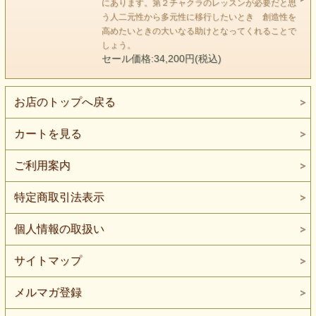
にあります。第２チャクラのレッスンが必要だと思
石です。
う人二元性から多元性に移行したいとき 創造性を
罪悪感や固定観念が身体意識の不調となって
高めたいときの大いなる助けとなってくれることで
出やすいポイントでもあります。
しょう。
レッドスレイマンは真の自己に導くレッスンのためにありま
セール価格:34,200円(税込)
す。
お店のトップへ戻る
自分自身に向かい合うとき、あえて比べてしまう相手との位
置
カートを見る
つまり第２チャクラは人間関係の問題にも関連しています。
現実社会はどうしても自分と相手という二元性の中に
ご利用案内
存在していると思いがちです。しかし 本当は全て
特定商取引法表示
自分の目線の中でしか存在していないことに私たちは気づき
ません。
個人情報の取扱い
真の自己とは何でしょうか？本当はどうしたいのでしょう
サイトマップ
か？
ハラのチャクラにエネルギーを集中していくと
メルマガ登録
深い創造性に向かっていくことに気づきます。