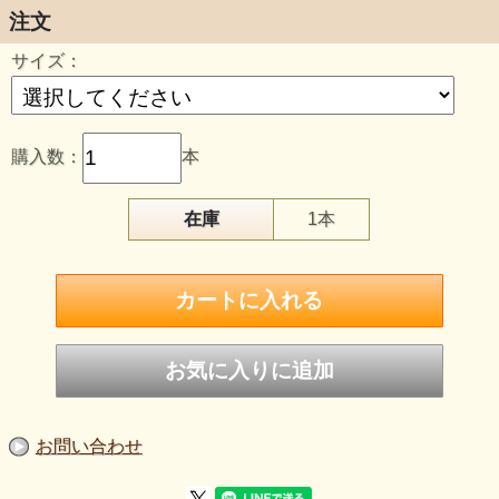
注文
サイズ：
購入数：
本
在庫
1本
スレイマン
keyword （意識の囚われを癒す）
お問い合わせ