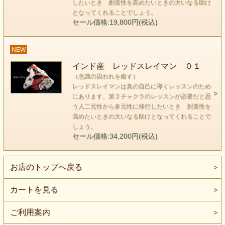
したいとき 創造性を高めたいときの大いなる助け
自分の目線の中でしか存在していないことに私たちは気づき
となってくれることでしょう。
ません。
セール価格:19,800円(税込)
NEW
インド産 レッドスレイマン ０１
（意識の囚われを癒す）
レッドスレイマンは真の自己に導くレッスンのため
にあります。第２チャクラのレッスンが必要だと思
う人二元性から多元性に移行したいとき 創造性を
高めたいときの大いなる助けとなってくれることで
しょう。
セール価格:34,200円(税込)
お店のトップへ戻る
カートを見る
真の自己とは何でしょうか？本当はどうしたいのでしょう
か？
ご利用案内
ハラのチャクラにエネルギーを集中していくと