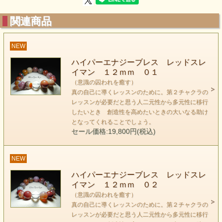
関連商品
NEW
ハイパーエナジーブレス レッドスレ
イマン １２ｍｍ ０１
レッドスレイマンは 第二チャクラ ハラの丹田に作用する
（意識の囚われを癒す）
石です。
真の自己に導くレッスンのために。第２チャクラの
レッスンが必要だと思う人二元性から多元性に移行
罪悪感や固定観念が身体意識の不調となって
したいとき 創造性を高めたいときの大いなる助け
出やすいポイントでもあります。
となってくれることでしょう。
レッドスレイマンは真の自己に導くレッスンのためにありま
セール価格:19,800円(税込)
す。
NEW
自分自身に向かい合うとき、あえて比べてしまう相手との位
ハイパーエナジーブレス レッドスレ
置
イマン １２ｍｍ ０２
つまり第２チャクラは人間関係の問題にも関連しています。
（意識の囚われを癒す）
現実社会はどうしても自分と相手という二元性の中に
真の自己に導くレッスンのために。第２チャクラの
存在していると思いがちです。しかし 本当は全て
レッスンが必要だと思う人二元性から多元性に移行