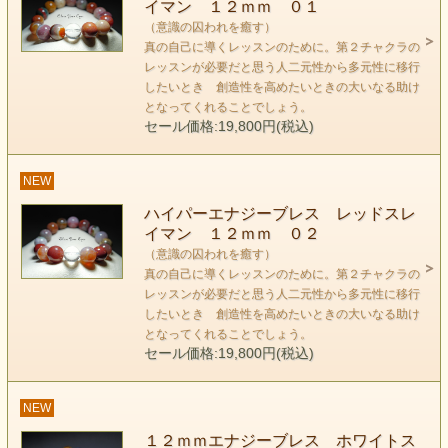
イマン １２ｍｍ ０１
（意識の囚われを癒す）
真の自己に導くレッスンのために。第２チャクラの
レッスンが必要だと思う人二元性から多元性に移行
したいとき 創造性を高めたいときの大いなる助け
となってくれることでしょう。
セール価格:19,800円(税込)
NEW
ハイパーエナジーブレス レッドスレ
イマン １２ｍｍ ０２
（意識の囚われを癒す）
真の自己に導くレッスンのために。第２チャクラの
レッスンが必要だと思う人二元性から多元性に移行
したいとき 創造性を高めたいときの大いなる助け
となってくれることでしょう。
keyword
セール価格:19,800円(税込)
（意識の囚われを癒す）
スレイマンは、表面的なエネルギーの流れを作るためとか
NEW
ちょっとしたきっかけを与えるというような軽い感覚で持つ
１２ｍｍエナジーブレス ホワイトス
石ではありません。