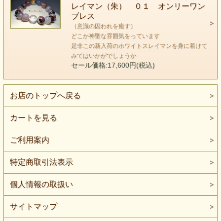
レイマン（朱） ０１ オンリーワン
その人がもう手放したと思えた筈の
ブレス
もっと深い深い固定観念である囚われた意識に作用するため
（意識の囚われを癒す）
です。
どこか神聖な雰囲気をっています
是非この新入荷のホワイトスレイマンを身に着けて
みてはいかがでしょうか
この石のチャクラへの作用はスキャニングタイプです。
セール価格:17,600円(税込)
つまり、特定のチャクラに対応するというものではなく
持つ人によって違うそれぞれのチャクラのブロックを
お店のトップへ戻る
スキャンし、そこを重点的に癒していきます。
カートを見る
ある意味、この石は自分には囚われている意識がある
と認識した後ではないと、あまり意味がないと言えるかもし
ご利用案内
れません。
特定商取引法表示
というのも、身体の不調は、
「本来の道から外れていますよ」というメッセージであり、
個人情報の取扱い
それはありがたく尊重するもので忌み嫌うものではないので
サイトマップ
す。
つまり、そのメッセージによって自分の囚われに気づけると