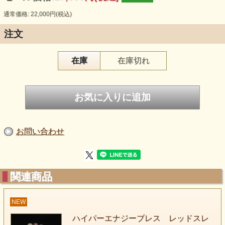
通常価格: 22,000円(税込)
注文
在庫
在庫切れ
クロージョーアイズを代表する石のひとつ
お問い合わせ
のスレイマンの白色が新入荷しました
今まで物は黒ベースに所々に模様や色が入っていました
今回の物はそれの白ベースの物になります
関連商品
この白いスレイマンはどこか神聖な雰囲気をっています
NEW
是非この新しいホワイトスレイマンを身に着けてみては
ハイパーエナジーブレス レッドスレ
いかがでしょうか