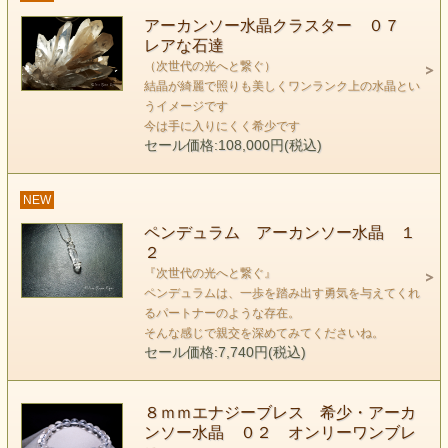
アーカンソー水晶クラスター ０７
keyword 『次世代の光へと繋ぐ』
レアな石達
（次世代の光へと繋ぐ）
何を知っているというのか？
結晶が綺麗で照りも美しくワンランク上の水晶とい
私達が知り得るものなどたかがしれている。
うイメージです
遠く離れて何光年も旅をしなくても
今は手に入りにくく希少です
いまここに 私達の光である神性のなかに
セール価格:108,000円(税込)
どんなときも離れずにそばにいてくれるんだ。
今ある世界を全て手放して宇宙にゆだねたとたんに
NEW
真実への扉が開かれることを知っているかい？
ペンデュラム アーカンソー水晶 １
現状にしがみつくのをやめて一歩を踏み出してみよう。
２
この石が照らしている次世代へ繋がる光が
『次世代の光へと繋ぐ』
ペンデュラムは、一歩を踏み出す勇気を与えてくれ
私達の道先案内人をしてくれるはずだから・・・
るパートナーのような存在。
ソフィーママ
そんな感じで親交を深めてみてくださいね。
セール価格:7,740円(税込)
石のサイズ：縦約27mm
アーティスティックワイヤー使用
ボールチェーン（ロジウムコート）40cm＋アジャスタ
８ｍｍエナジーブレス 希少・アーカ
ー5cm
ンソー水晶 ０２ オンリーワンブレ