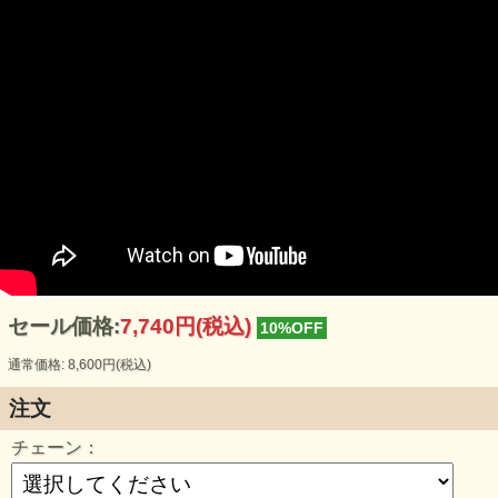
ペンジュラムは 昔から、グレイトスピリットの意思の疎通
や
精霊たちとの対話にも使われてきました。
このペンデュラムは石で出来ているので
セール価格:
7,740円(税込)
10%OFF
ただのツールではなく、意識体であると理解して下さい。
通常価格: 8,600円(税込)
そして、ペンデュラムを使うときは
アカシックレコードと繋がっているということを意識して
注文
自らの直観を信じましょう。
チェーン：
しかし 全てのことをペンデュラムに
依存してしまうのでは 本末転倒になってしまいます。