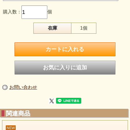
あなたの答えはあなたが知っているのです。
購入数：
個
ペンデュラムは、一歩を踏み出す勇気を与えてくれる
パートナーのような存在。
そんな感じで親交を深めてみてくださいね。
在庫
1個
ソフィーママ
ペンデュラムの詳しい説明・使用例はこちら
お問い合わせ
関連商品
NEW