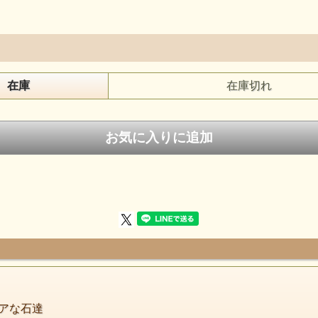
ペンジュラムは 昔から、グレイトスピリットの意思の疎通や
精霊たちとの対話にも使われてきました。
このペンデュラムは石で出来ているので
在庫
在庫切れ
ただのツールではなく、意識体であると理解して下さい。
そして、ペンデュラムを使うときは
アカシックレコードと繋がっているということを意識して
自らの直観を信じましょう。
しかし 全てのことをペンデュラムに
依存してしまうのでは 本末転倒になってしまいます。
あなたの答えはあなたが知っているのです。
ペンデュラムは、一歩を踏み出す勇気を与えてくれる
パートナーのような存在。
そんな感じで親交を深めてみてくださいね。
ソフィーママ
ペンデュラムの詳しい説明・使用例はこちら
アな石達