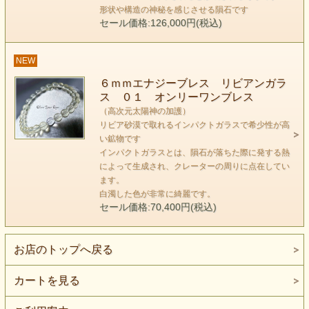
形状や構造の神秘を感じさせる隕石です
セール価格:126,000円(税込)
NEW
６ｍｍエナジーブレス リビアンガラ
ス ０１ オンリーワンブレス
（高次元太陽神の加護）
リビア砂漠で取れるインパクトガラスで希少性が高
い鉱物です
コンドライト隕石
インパクトガラスとは、隕石が落ちた際に発する熱
サハラ砂漠からやってきた隕石、コンドライトです。
によって生成され、クレーターの周りに点在してい
ます。
白濁した色が非常に綺麗です。
セール価格:70,400円(税込)
お店のトップへ戻る
カートを見る