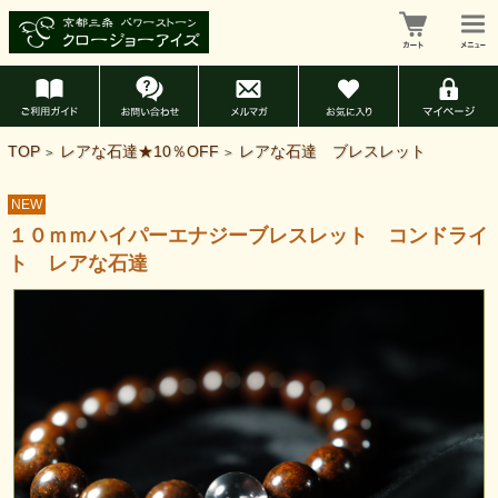
TOP
レアな石達★10％OFF
レアな石達 ブレスレット
>
>
NEW
１０ｍｍハイパーエナジーブレスレット コンドライ
ト レアな石達