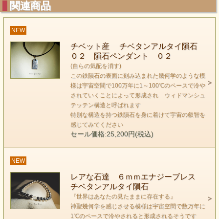
関連商品
NEW
チベット産 チベタンアルタイ隕石
０２ 隕石ペンダント ０２
(自らの気配を消す)
この鉄隕石の表面に刻み込まれた幾何学のような模
様は宇宙空間で100万年に1～100℃のペースで冷や
されていくことによって形成され ウィドマンシュ
テッテン構造と呼ばれます
特別な構造を持つ鉄隕石を身に着けて宇宙の叡智を
感じてみてください
セール価格:25,200円(税込)
第2チャクラに作用する希少な隕石、
NEW
あなたの特別なお守りとなってくれるでしょう。
レアな石達 ６ｍｍエナジーブレス
チベタンアルタイ隕石
『世界はあなたの見たままに存在する』
神聖幾何学を感じさせる模様は宇宙空間で数万年に
1℃のペースで冷やされると形成されるそうです