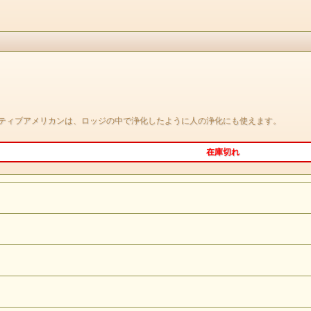
大人気商品ホワイトセージが
クオリティはそのままに
燃やしやすい枝付きになってリニューアルしました！
お客様のご要望にお応えしまして、
大容量のサイズも新発売★
【浄化用ホワイトセージ セット】は、
ティブアメリカンは、ロッジの中で浄化したように人の浄化にも使えます。
今まで通りの葉のみを厳選しております。
贈り物にぴったりですよ～
在庫切れ
香りは お香でもない落ち葉を燃やしたものでもない
自然な香りの強い葉っぱを燃やしたら こんな風？
いい意味でのワイルドな自然な香りがお部屋に広がると
いった感じでしょうか・・・・(*^^*)