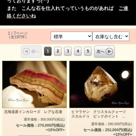
っておりますっ(^^)
また こんな石を仕入れてっていうものがあれば
ご連
絡ください
ね
1 / 7ページ
（全197件）
1
2
3
4
5
前へ
次へ
北海道産インカローズ レアな石達
ヒマラヤン クリスタルクォーツ
スカルドゥ ビックポイント ...
通常価格：300,000円(税込)
通常価格：280,000円(税込)
セール価格：270,000円(税込)
<10%OFF>
セール価格：252,000円(税込)
<10%OFF>