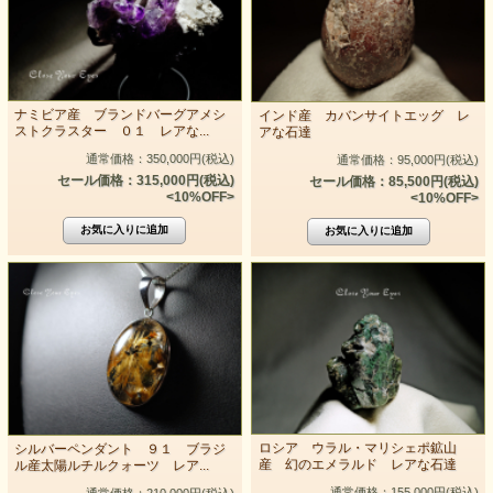
ナミビア産 ブランドバーグアメシ
インド産 カバンサイトエッグ レ
ストクラスター ０１ レアな...
アな石達
通常価格：350,000円(税込)
通常価格：95,000円(税込)
セール価格：315,000円(税込)
セール価格：85,500円(税込)
<10%OFF>
<10%OFF>
ロシア ウラル・マリシェポ鉱山
シルバーペンダント ９１ ブラジ
産 幻のエメラルド レアな石達
ル産太陽ルチルクォーツ レア...
通常価格：155,000円(税込)
通常価格：210,000円(税込)