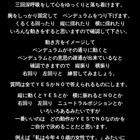
三回深呼吸をして心をゆっくりと落ち着けます。
腕をしっかり固定して ペンデュラムをつり下げます。
くるくる回ったり 縦に揺れたり 横に揺れたり
いろんな動きをすると思いますので確認して下さい。
動き方をイメージして
ペンデュラムがその通りに動くと
ペンデュラムとの意思の疎通が出来ているなと
確認できますので 縦振り 横振り
右回り 左回りと 練習してみましょう。
質問は全てＹＥＳかＮＯで答えられるものにします。
縦に動くとＹＥＳとか 横に振れるとＮＯとか
右回り 左回り ニュートラルポジションとか
いろいろあるみたいですが
一番いいのは どの動作がＹＥＳでＮＯなのかを
ご自分で決めることだと思います。
例えば『私は今年４０歳の女性です。』みたいに