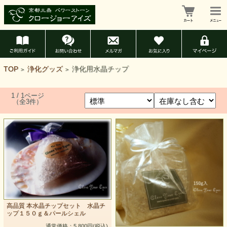
TOP
浄化グッズ
浄化用水晶チップ
>
>
1 / 1ページ
（全3件）
高品質 本水晶チップセット 水晶チ
ップ１５０ｇ＆パールシェル
通常価格：5,800円(税込)