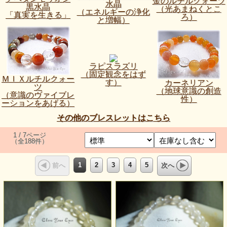
金のルチルクォーツ
水晶
黒水晶
（光あまねくとこ
（エネルギーの浄化
「真実を生きる」
ろ）
と増幅）
ラピスラズリ
（固定観念をはず
ＭＩＸルチルクォー
す）
カーネリアン
ツ
（地球意識の創造
（意識のヴァイブレ
性）
ーションをあげる）
その他のブレスレットはこちら
1 / 7ページ
（全188件）
1
2
3
4
5
前へ
次へ