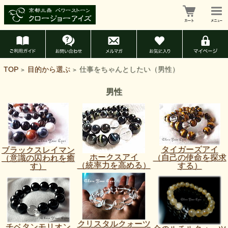
TOP
目的から選ぶ
仕事をちゃんとしたい（男性）
>
>
男性
タイガーズアイ
ブラックスレイマン
ホークスアイ
（自己の使命を探求
（意識の囚われを癒
（統率力を高める）
する）
す）
クリスタルクォーツ
チベタンモリオン