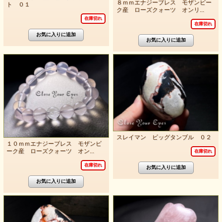
８ｍｍエナジーブレス モザンビー
ト ０１
ク産 ローズクォーツ オンリ...
在庫切れ
在庫切れ
スレイマン ビッグタンブル ０２
１０ｍｍエナジーブレス モザンビ
ーク産 ローズクォーツ オン...
在庫切れ
在庫切れ