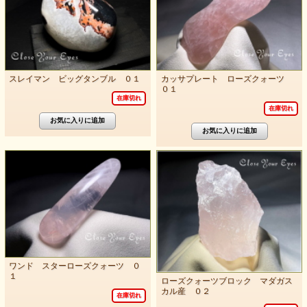
スレイマン ビッグタンブル ０１
カッサプレート ローズクォーツ
０１
在庫切れ
在庫切れ
ワンド スターローズクォーツ ０
１
ローズクォーツブロック マダガス
カル産 ０２
在庫切れ