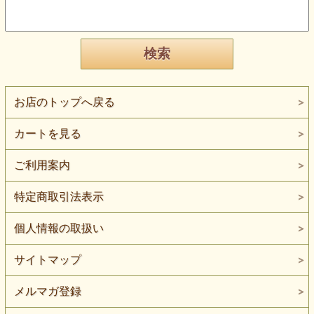
お店のトップへ戻る
カートを見る
ご利用案内
特定商取引法表示
個人情報の取扱い
サイトマップ
メルマガ登録