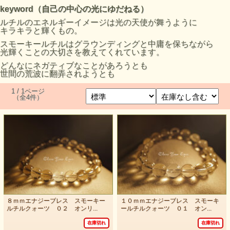
keyword（自己の中心の光にゆだねる）
ルチルのエネルギーイメージは光の天使が舞うように
キラキラと輝くもの。
スモーキールチルはグラウンディングと中庸を保ちながら
光輝くことの大切さを教えてくれています。
どんなにネガティブなことがあろうとも
世間の荒波に翻弄されようとも
1 / 1ページ
（全4件）
８ｍｍエナジーブレス スモーキー
１０ｍｍエナジーブレス スモーキ
ルチルクォーツ ０２ オンリ...
ールチルクォーツ ０１ オン...
在庫切れ
在庫切れ