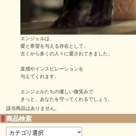
エンジェルは、
愛と希望を与える存在として、
古くから多くの人々に愛されてきました。
直感やインスピレーションを
与えてくれます。
エンジェルたちの優しい微笑みで
きっと、あなたを守ってくれるでしょう。
該当商品はありません。
商品検索