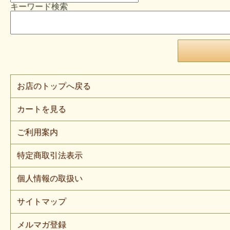
キーワード検索
お店のトップへ戻る
カートを見る
ご利用案内
特定商取引法表示
個人情報の取扱い
サイトマップ
メルマガ登録