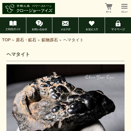
TOP
原石・鉱石
鉱物原石
ヘマタイト
>
>
>
ヘマタイト