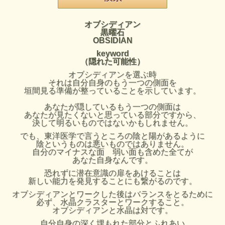
オブシディアン
黒曜石
OBSIDIAN
keyword
（隠れた可能性）
オブシディアンを選ぶ時
それは自分自身のもう一つの側面を
垣間見る準備が整っていることを示しています。
あなたが隠しているもう一つの側面は
あなたが見たくないと思っている部分ですから、
決して明るいものではないかもしれません。
でも、東洋医学で言うところの陰と陽があるように
陰というものは悪いものではありません。
自分のマイナスな面 弱い面も含めた全てが
あなた自身なんです。
恐れずに潜在意識の扉をあけることは
新しい能力を発見することにも繋がるのです。
オブシディアンとワークした後はバランスをとるために
必ず、水晶クラスターとワークすること。
オブシディアンと水晶は対です。
自分自身の深く埋もれた部分とふれあい