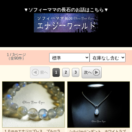
▼ソフィーママの長石のお話はこちら▼
1 / 3ページ
（全90件）
1
2
3
前へ
次へ
１０ｍｍエナジーブレス ブルーラ
シルバーペンダント ホワイトラブ