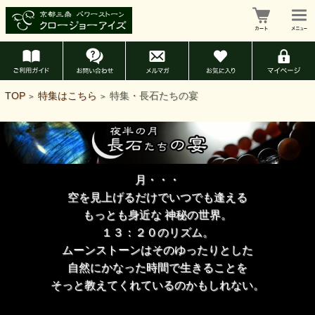
TOP
特集はこちら
特集・長石たちの宴
>
>
月・・・
空を見上げるだけでいつでも逢える
もっとも身近な 神秘の世界。
１３：２０のリズム。
ムーンストーンはそのゆったりとした
自然にかなった時間で生きることを
そっと教えてくれているのかもしれない。