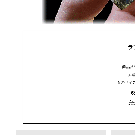
ラ
商品番号：
原
石のサイズ：約
税
完