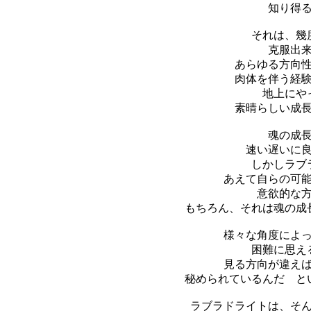
知り得
それは、幾
克服出
あらゆる方向
肉体を伴う経
地上にや
素晴らしい成
魂の成
速い遅いに
しかしラブ
あえて自らの可
意欲的な
もちろん、それは魂の成
様々な角度によ
困難に思え
見る方向が違え
秘められているんだ と
ラブラドライトは、そ