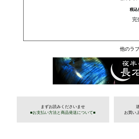
税込
完
他のラ