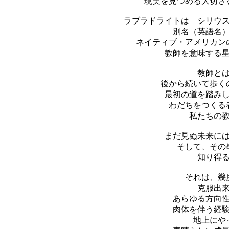
現実を見つめる大切さ
ラブラドライトは シリウ
別名（英語名
ネイティブ・アメリカン
教師を意味する
教師と
後から続いて歩く
最初の道を踏み
わだちをつくる
私たちの
まだ見ぬ未来に
そして、その
知り得
それは、幾
克服出
あらゆる方向
肉体を伴う経
地上にや