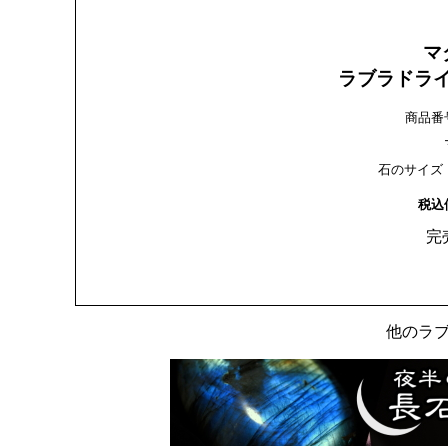
マ
ラブラドラ
商品番号：
石のサイズ：4
税込
完
他のラ