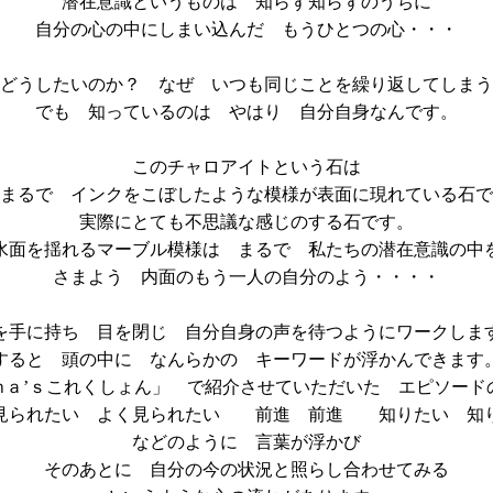
潜在意識というものは 知らず知らずのうちに
自分の心の中にしまい込んだ もうひとつの心・・・
どうしたいのか？ なぜ いつも同じことを繰り返してしまう
でも 知っているのは やはり 自分自身なんです。
このチャロアイトという石は
まるで インクをこぼしたような模様が表面に現れている石で
実際にとても不思議な感じのする石です。
水面を揺れるマーブル模様は まるで 私たちの潜在意識の中
さまよう 内面のもう一人の自分のよう・・・・
を手に持ち 目を閉じ 自分自身の声を待つようにワークしま
すると 頭の中に なんらかの キーワードが浮かんできます
ｍａ’ｓこれくしょん
」 で紹介させていただいた
エピソード
見られたい よく見られたい 前進 前進 知りたい 知
などのように 言葉が浮かび
そのあとに 自分の今の状況と照らし合わせてみる