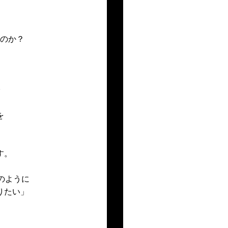
のか？
を
す。
。
のように
りたい」