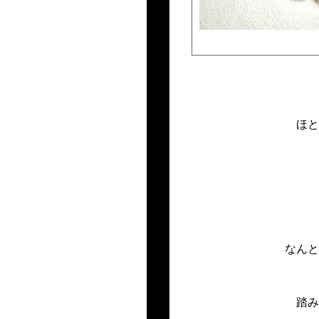
ほと
なんと
踏み