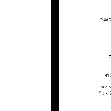
本当は
石
「
ｍａ
「よく