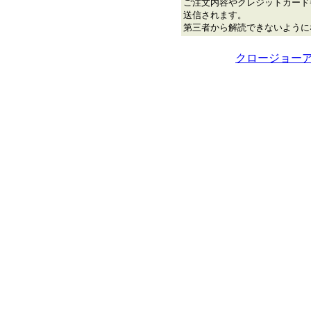
ご注文内容やクレジットカード
送信されます。
第三者から解読できないように
クロージョーア