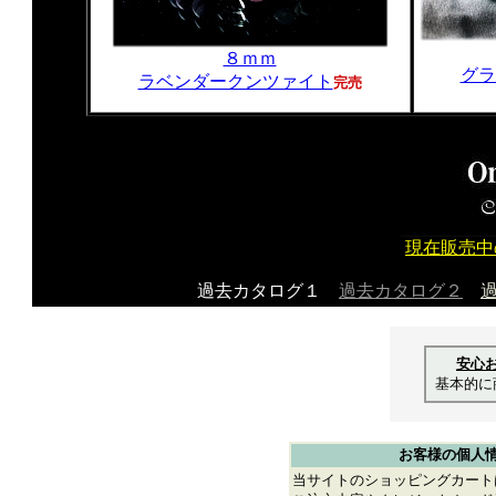
８ｍｍ
グラ
ラベンダークンツァイト
完売
現在販売中
過去カタログ１
過去カタログ２
安心
基本的に
お客様の個人
当サイトのショッピングカート