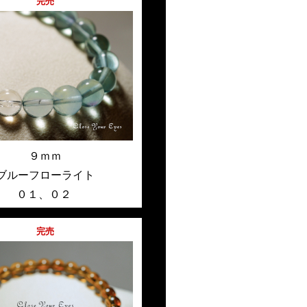
完売
９ｍｍ
ブルーフローライト
０１
、
０２
完売