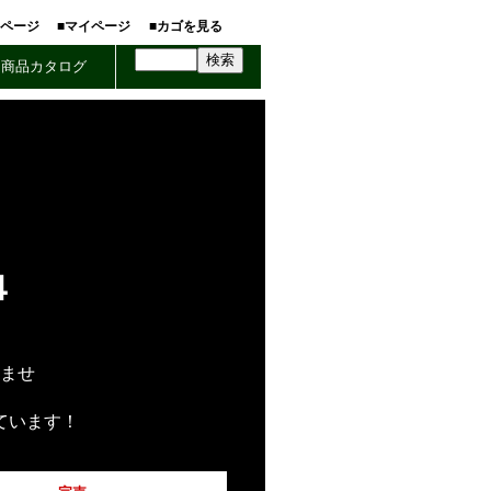
ホページ
■マイページ
■カゴを見る
商品カタログ
４
ませ
ています！