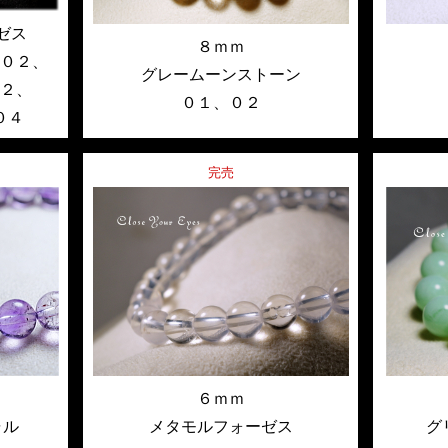
ゼス
８ｍｍ
-０２
、
グレームーンストーン
０２
、
０１
、
０２
０４
完売
６ｍｍ
ャル
メタモルフォーゼス
グ