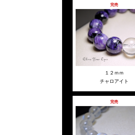
完売
１２ｍｍ
チャロアイト
完売