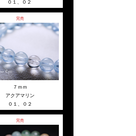
０１
、
０２
完売
７ｍｍ
アクアマリン
０１
、
０２
完売