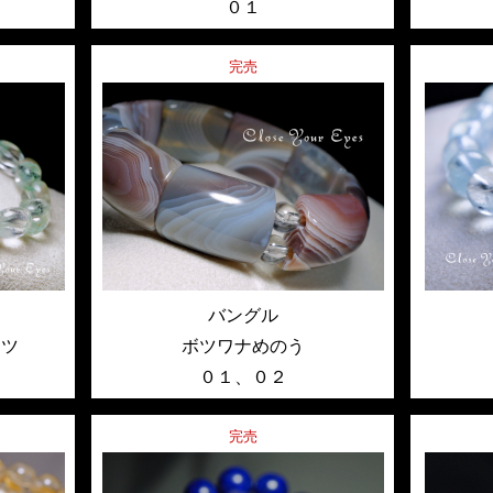
０１
完売
バングル
ーツ
ボツワナめのう
０１
、
０２
完売