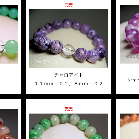
完売
チャロアイト
シャ
１１ｍｍ－０１
、
８ｍｍ－０２
完売