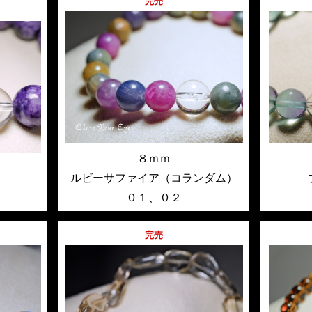
完売
８ｍｍ
ルビーサファイア（コランダム）
０１
、
０２
完売