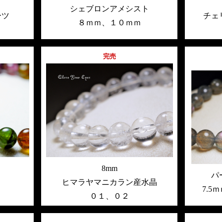
シェブロンアメシスト
ーツ
チェ
８ｍｍ
、
１０ｍｍ
完売
8mm
パ
ヒマラヤマニカラン産水晶
7.5
０１
、
０２