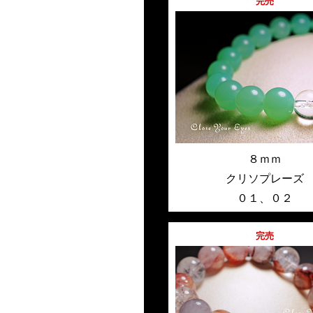
完売
８ｍｍ
クリソプレーズ
０１
、
０２
完売