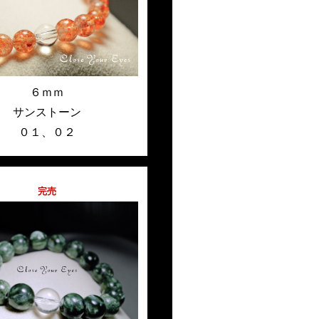
６ｍｍ
サンストーン
０１
、
０２
完売