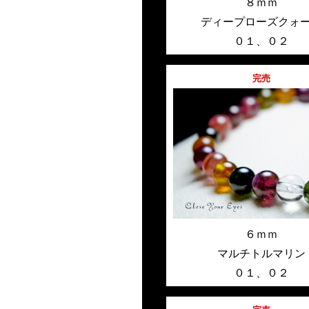
８ｍｍ
ディープローズクォ
０１
、
０２
完売
６ｍｍ
マルチトルマリン
０１
、
０２