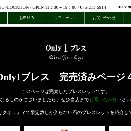
 /
LOCATION
/ OPEN 11：00～19：00 /
075-211-6914
■スマ
お申込み
ソフィーママ
お問い合わせ
Only1ブレス 完売済みページ
このページは完売したブレスレットです。
なるものがございましたら、ぜひ当店まで
お問い合わせ
下さい
とクオリティで限定数しか入らない石のブレスレットを紹介し