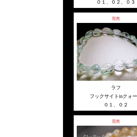
０１
、
０２
、
０３
完売
ラフ
フックサイトinクォ
０１
、
０２
完売