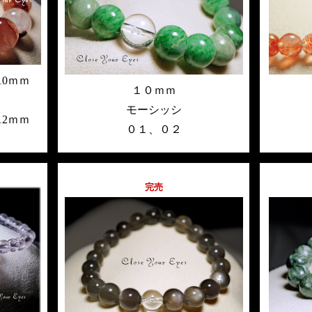
0ｍｍ
１０ｍｍ
モーシッシ
2ｍｍ
０１
、
０２
完売