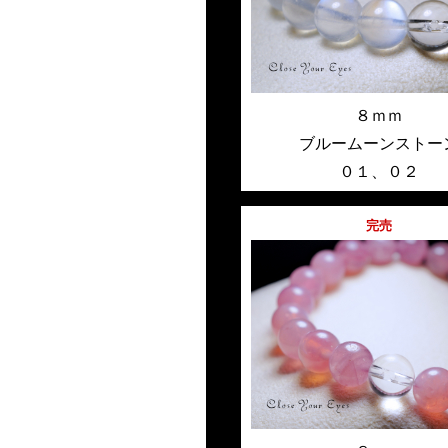
８ｍｍ
ブルームーンストー
０１
、
０２
完売