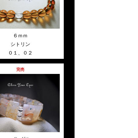
６ｍｍ
シトリン
０１
、
０２
完売