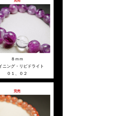
完売
８ｍｍ
イニング・リピドライト
０１
、
０２
完売