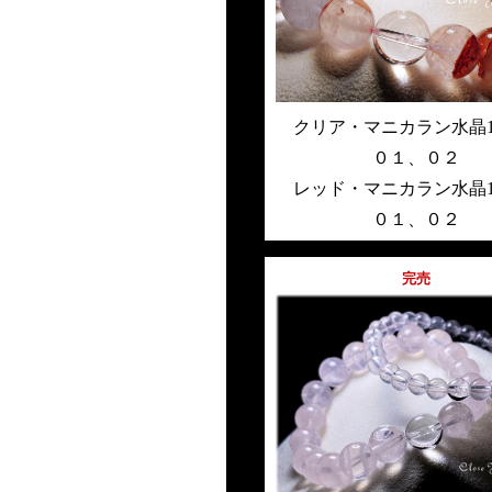
クリア・マニカラン水晶1
０１
、
０２
レッド・マニカラン水晶1
０１
、
０２
完売