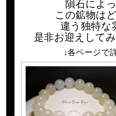
隕石によ
この鉱物は
違う独特な
是非お迎えして
↓各ページで