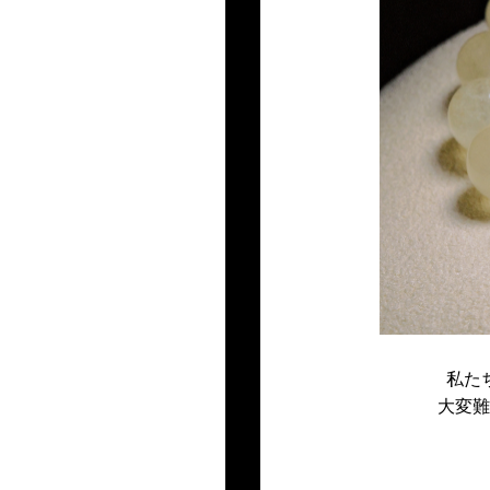
私た
大変難