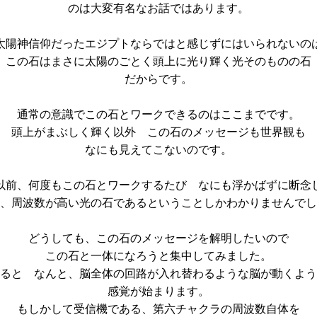
のは大変有名なお話ではあります。
太陽神信仰だったエジプトならではと感じずにはいられないの
この石はまさに太陽のごとく頭上に光り輝く光そのものの石
だからです。
通常の意識でこの石とワークできるのはここまでです。
頭上がまぶしく輝く以外 この石のメッセージも世界観も
なにも見えてこないのです。
以前、何度もこの石とワークするたび なにも浮かばずに断念
、周波数が高い光の石であるということしかわかりませんでし
どうしても、この石のメッセージを解明したいので
この石と一体になろうと集中してみました。
ると なんと、脳全体の回路が入れ替わるような脳が動くよう
感覚が始まります。
もしかして受信機である、第六チャクラの周波数自体を