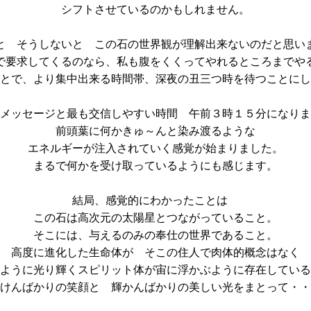
シフトさせているのかもしれません。
と そうしないと この石の世界観が理解出来ないのだと思い
で要求してくるのなら、私も腹をくくってやれるところまでや
とで、より集中出来る時間帯、深夜の丑三つ時を待つことにし
メッセージと最も交信しやすい時間 午前３時１５分になりま
前頭葉に何かきゅ～んと染み渡るような
エネルギーが注入されていく感覚が始まりました。
まるで何かを受け取っているようにも感じます。
結局、感覚的にわかったことは
この石は高次元の太陽星とつながっていること。
そこには、与えるのみの奉仕の世界であること。
高度に進化した生命体が そこの住人で肉体的概念はなく
ように光り輝くスピリット体が宙に浮かぶように存在している
けんばかりの笑顔と 輝かんばかりの美しい光をまとって・・