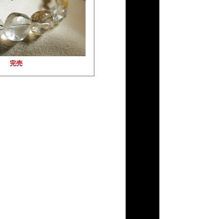
０２
完売