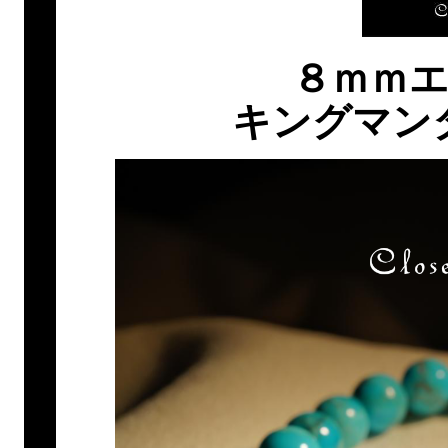
８ｍｍ
キングマン