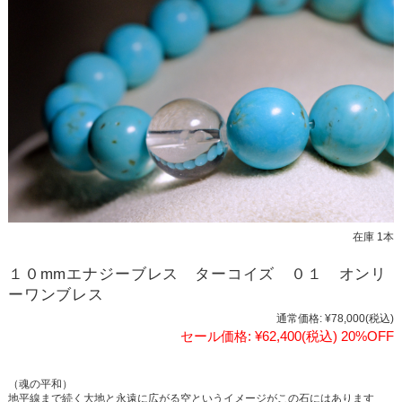
在庫 1本
１０mmエナジーブレス ターコイズ ０１ オンリ
ーワンブレス
通常価格:
¥78,000
(税込)
セール価格:
¥62,400
(税込)
20%OFF
（魂の平和）
地平線まで続く大地と永遠に広がる空というイメージがこの石にはあります