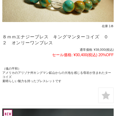
在庫 1本
８ｍｍエナジーブレス キングマンターコイズ ０
２ オンリーワンブレス
通常価格:
¥38,000
(税込)
セール価格:
¥30,400
(税込)
20%OFF
（魂の平和）
アメリカのアリゾナ州キングマン鉱山からの大地を感じる母岩が含まれたター
コイズ
素晴らしい魅力を持ったブレスレットです