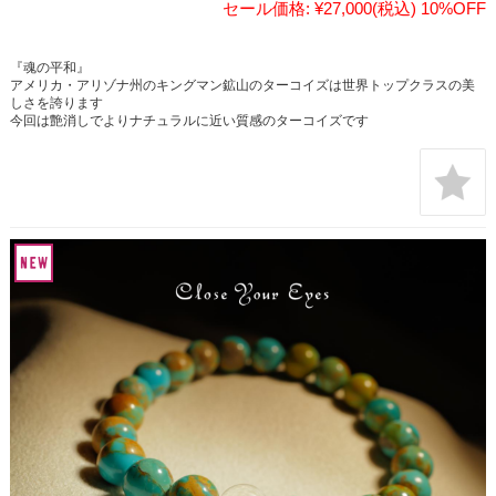
セール価格:
¥27,000
(税込)
10%OFF
『魂の平和』
アメリカ・アリゾナ州のキングマン鉱山のターコイズは世界トップクラスの美
しさを誇ります
今回は艶消しでよりナチュラルに近い質感のターコイズです