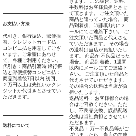
きます。 この場合、送料、
手数料はお客様負担とさせ
て頂きます。 ご注文頂いた
商品と違っていた場合。 商
お支払い方法
品到着後、1週間以内にメ
ールにてご連絡下さい。 ご
代引き、銀行振込、郵便振
注文頂いた商品と代えさせ
替、クレジットカード払、
ていただきます。 その場合
コンビニ払を用意してござ
の送料は当店が負担いたし
います。ご希望にあわせ
ます。 商品が 不良品だった
て、各種ご利用ください。
場合。 商品到着後、1週間
代引き：商品引渡時 銀行振
以内にメールにてご連絡下
込と郵便振替コンビニ払：
さい。 ご注文頂いた商品と
商品到着後7日以内 初回、
代えさせていただきます。
２万円以上は先払いかクレ
その場合の送料は当店が負
ジットか代引きとさせてい
担いたします。
ただきます。
返品送料： お客様都合の場
合はご容赦ください。ただ
し、不良品交換、誤品配送
交換は当社負担とさせてい
ただきます。
送料について
不良品： 万一不良品等がご
ざいましたら、当店の在庫