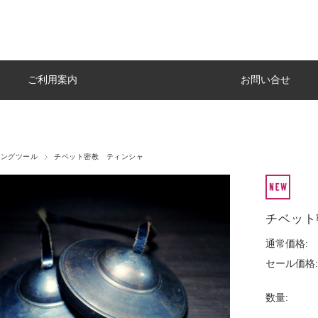
ご利用案内
お問い合せ
リングツール
チベット密教 ティンシャ
チベット
通常価格:
セール価格:
数量: