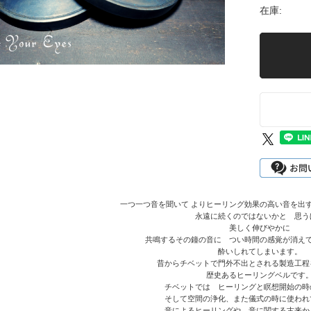
在庫:
一つ一つ音を聞いて よりヒーリング効果の高い音を出
永遠に続くのではないかと 思う
美しく伸びやかに
共鳴するその鐘の音に つい時間の感覚が消え
酔いしれてしまいます。
昔からチベットで門外不出とされる製造工程
歴史あるヒーリングベルです
チベットでは ヒーリングと瞑想開始の時
そして空間の浄化、また儀式の時に使われ
音によるヒーリングや 音に関する古来か