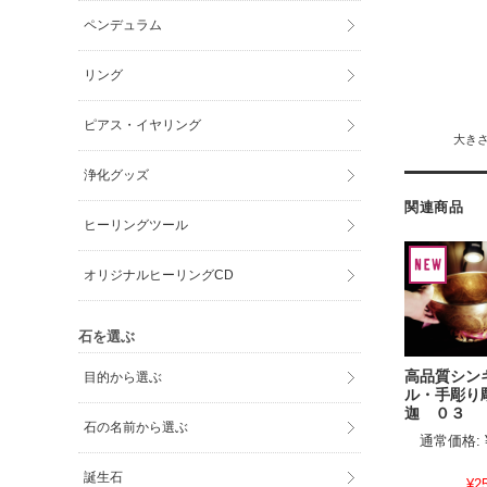
ペンデュラム
リング
ピアス・イヤリング
大きさ
浄化グッズ
関連商品
ヒーリングツール
オリジナルヒーリングCD
石を選ぶ
高品質シン
目的から選ぶ
ル・手彫り
迦 ０３
石の名前から選ぶ
通常価格:
誕生石
¥2