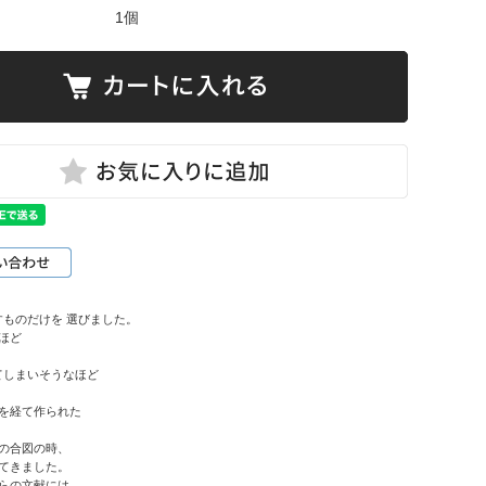
1個
すものだけを 選びました。
ほど
てしまいそうなほど
を経て作られた
。
の合図の時、
てきました。
らの文献には