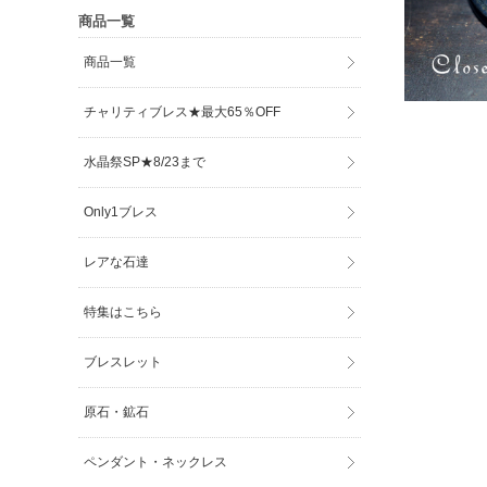
商品一覧
商品一覧
チャリティブレス★最大65％OFF
水晶祭SP★8/23まで
Only1ブレス
レアな石達
特集はこちら
ブレスレット
原石・鉱石
ペンダント・ネックレス