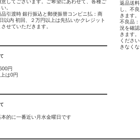
用意してございます。ご希望にあわせて、各種ご
返品送料
さい。
し、不良
商品引渡時 銀行振込と郵便振替コンビニ払：商
きます。
7日以内 初回、２万円以上は先払いかクレジット
不良品：
とさせていただきます。
況を確認
きます。
ください
きなくな
て
600円
以上は0円
て
基本的に一番近い月水金曜日です