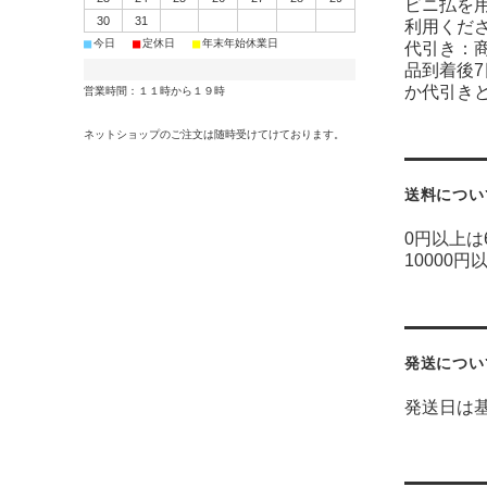
ビニ払を
30
31
利用くだ
■
■
■
今日
定休日
年末年始休業日
代引き：
品到着後
か代引き
営業時間：１１時から１９時
ネットショップのご注文は随時受けてけております。
送料につい
0円以上は
10000円
発送につい
発送日は