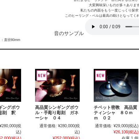
大変興味深いものが多々ありま
私たちの内面をもう一度じっくり探求
このヒーリング・ベルは最高の助けとなってく
音のサンプル
：直径80mm
ギングボウ
高品質シンギングボウ
チベット密教 高品質
彫刻 釈
ル・手彫り彫刻 ガネ
ティンシャ ８０ｍ
ーシャ ０４
ｍ ０２
¥280,000
(税
通常価格:
¥280,000
(税
通常価格:
¥29,000
(税込)
込)
込)
¥26,100
(税込)
52,000
(税込)
¥252,000
(税込)
在庫 1 個