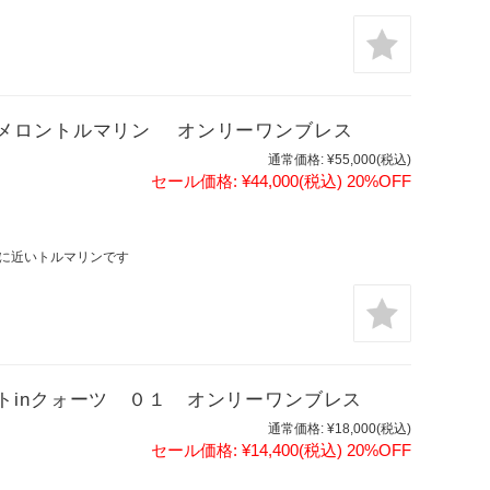
ーメロントルマリン オンリーワンブレス
通常価格:
¥55,000
(税込)
セール価格:
¥44,000
(税込)
20%OFF
に近いトルマリンです
トinクォーツ ０１ オンリーワンブレス
通常価格:
¥18,000
(税込)
セール価格:
¥14,400
(税込)
20%OFF