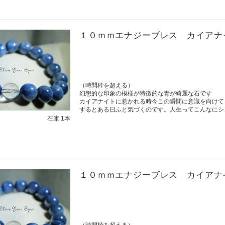
１０ｍｍエナジーブレス カイアナ
（時間枠を超える）
幻想的な印象の模様が特徴的な青が綺麗な石です
カイアナイトに惹かれる時今この瞬間に意識を向けて
するとある日ふと気づくのです。人生ってこんなにシ
在庫 1本
１０ｍｍエナジーブレス カイアナ