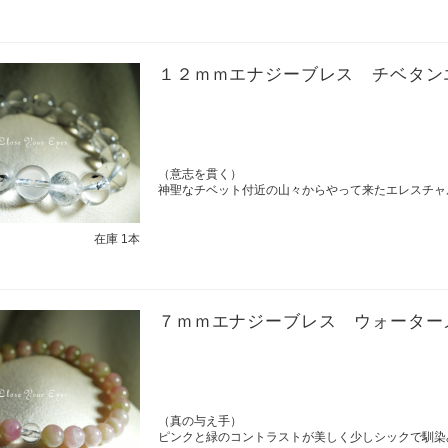
１２ｍｍエナジーブレス チベタン
（意志を貫く）
神聖なチベット付近の山々からやって来たエレスチャ
在庫 1本
７ｍｍエナジーブレス ウォータ
（真の与え手）
ピンクと緑のコントラストが美しく少しシックで馴染