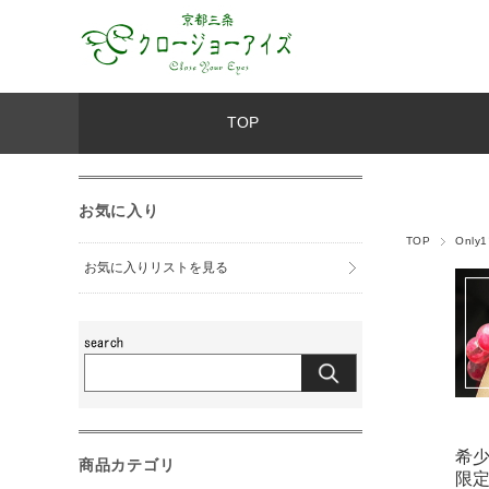
TOP
お気に入り
TOP
Onl
お気に入りリストを見る
希
商品カテゴリ
限