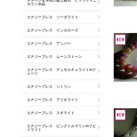
チャージ＆浄化の最上級石 ヒマラヤマニ
カラン水晶
エナジーブレス ソーダライト
エナジーブレス インカローズ
エナジーブレス アンバー
エナジーブレス ムーンストーン
エナジーブレス デュモルチェライトinク
ォーツ
エナジーブレス シトリン
エナジーブレス アイオライト
エナジーブレス スギライト
エナジーブレス ピンクトルマリンinリピ
ドライト