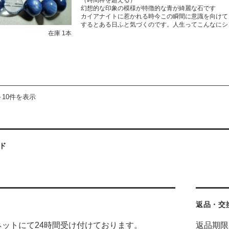
（時間枠を超える）
幻想的な印象の模様が特徴的な青が綺麗な石です
カイアナイトに惹かれる時今この瞬間に意識を向けて
するとある日ふと気づくのです。人生ってこんなにシ
在庫 1本
～10件を表示
ド
返品・交
ネットにて24時間受け付けております。
返品期限