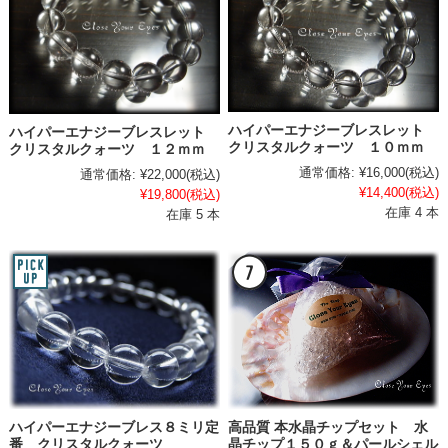
ハイパーエナジーブレスレット
ハイパーエナジーブレスレット
クリスタルクォーツ １０ｍｍ
クリスタルクォーツ １２ｍｍ
通常価格:
¥16,000
(税込)
通常価格:
¥22,000
(税込)
¥14,400
(税込)
¥19,800
(税込)
在庫 4 本
在庫 5 本
ハイパーエナジーブレス８ミリ定
高品質 本水晶チップセット 水
番 クリスタルクォーツ
晶チップ１５０ｇ＆パールシェル