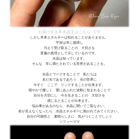
お届けする本水晶玉はこちら↑です
しかし本来エネルギーは枯れることがありません。
宇宙は常に循環し
与えて受け取ることの 大切さを
普遍の真理として示しているのです。
水晶は知っています。
そんな 常に満たされている世界があることを。
水晶とワークすることで 私たちは
未だ先であるであろう 光の世界に
今すぐ ここで リンクすることが出来ます。
穏やかで優しく 愛にあふれた波動に包まれることで
自分を大切にし 今を生きることの 大切さを
感じるとることが出来ます。
悩み事があるのなら 水晶に聞いてご覧なさい。
前が見えなくなったら 水晶エネルギーに抱かれてみてください。
自分の可能性と 素晴らしさに 気がつくことでしょう
ソフィーママ