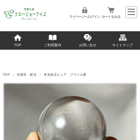
マイページへログイン
カートをみる
TOP
ご利用案内
お問い合せ
サイトマップ
TOP
旧原石・鉱石
本水晶玉ピュア ブラジル産