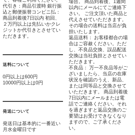
場合。 商品到着後、1週間
代引き：商品引渡時 銀行振
以内にメールにてご連絡下
込と郵便振替コンビニ払：
さい。 ご注文頂いた商品と
商品到着後7日以内 初回、
代えさせていただきます。
２万円以上は先払いかクレ
その場合の送料は当店が負
ジットか代引きとさせてい
担いたします。
ただきます。
返品送料： お客様都合の場
合はご容赦ください。ただ
し、不良品交換、誤品配送
交換は当社負担とさせてい
ただきます。
送料について
不良品： 万一不良品等がご
ざいましたら、当店の在庫
0円以上は600円
状況を確認のうえ、新品、
10000円以上は0円
または同等品と交換させて
いただきます。 商品到着後
7日以内にメールまたは電
話でご連絡ください。それ
を過ぎますと返品交換のご
発送について
要望はお受けできなくなり
ますので、ご了承くださ
発送日は基本的に一番近い
い。
月水金曜日です