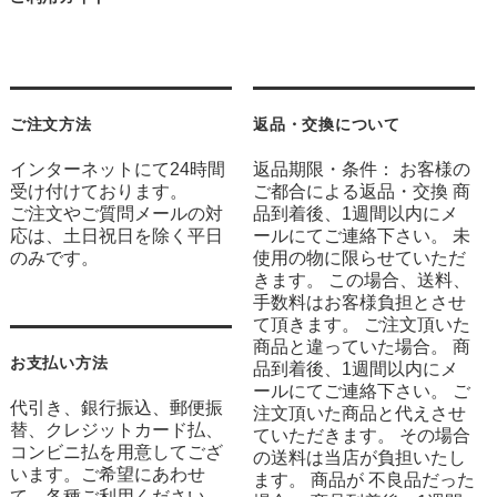
ご注文方法
返品・交換について
インターネットにて24時間
返品期限・条件： お客様の
受け付けております。
ご都合による返品・交換 商
ご注文やご質問メールの対
品到着後、1週間以内にメ
応は、土日祝日を除く平日
ールにてご連絡下さい。 未
のみです。
使用の物に限らせていただ
きます。 この場合、送料、
手数料はお客様負担とさせ
て頂きます。 ご注文頂いた
商品と違っていた場合。 商
お支払い方法
品到着後、1週間以内にメ
ールにてご連絡下さい。 ご
代引き、銀行振込、郵便振
注文頂いた商品と代えさせ
替、クレジットカード払、
ていただきます。 その場合
コンビニ払を用意してござ
の送料は当店が負担いたし
います。ご希望にあわせ
ます。 商品が 不良品だった
て、各種ご利用ください。