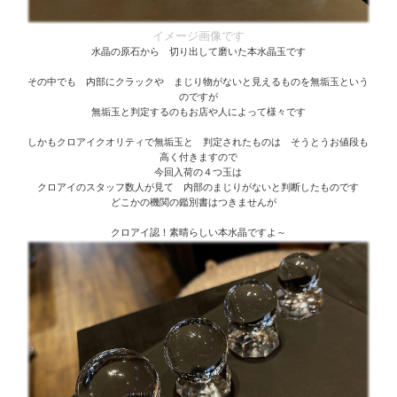
イメージ画像です
水晶の原石から 切り出して磨いた本水晶玉です
その中でも 内部にクラックや まじり物がないと見えるものを無垢玉という
のですが
無垢玉と判定するのもお店や人によって様々です
しかもクロアイクオリティで無垢玉と 判定されたものは そうとうお値段も
高く付きますので
今回入荷の４つ玉は
クロアイのスタッフ数人が見て 内部のまじりがないと判断したものです
どこかの機関の鑑別書はつきませんが
クロアイ認！素晴らしい本水晶ですよ～