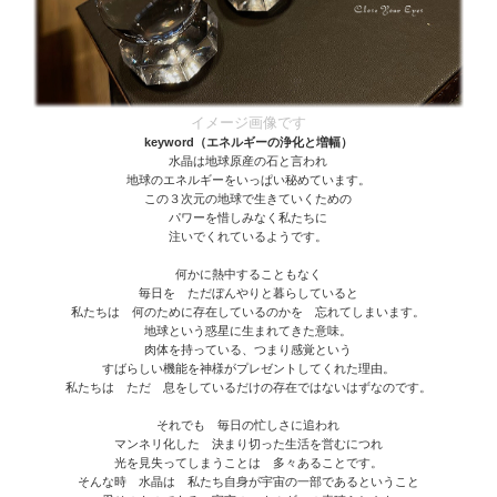
イメージ画像です
keyword（エネルギーの浄化と増幅）
水晶は地球原産の石と言われ
地球のエネルギーをいっぱい秘めています。
この３次元の地球で生きていくための
パワーを惜しみなく私たちに
注いでくれているようです。
何かに熱中することもなく
毎日を ただぼんやりと暮らしていると
私たちは 何のために存在しているのかを 忘れてしまいます。
地球という惑星に生まれてきた意味。
肉体を持っている、つまり感覚という
すばらしい機能を神様がプレゼントしてくれた理由。
私たちは ただ 息をしているだけの存在ではないはずなのです。
それでも 毎日の忙しさに追われ
マンネリ化した 決まり切った生活を営むにつれ
光を見失ってしまうことは 多々あることです。
そんな時 水晶は 私たち自身が宇宙の一部であるということ