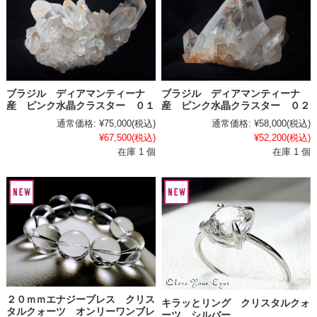
ブラジル ディアマンティーナ
ブラジル ディアマンティーナ
産 ピンク水晶クラスター ０１
産 ピンク水晶クラスター ０２
通常価格:
¥75,000
(税込)
通常価格:
¥58,000
(税込)
¥67,500
(税込)
¥52,200
(税込)
在庫 1 個
在庫 1 個
２０ｍｍエナジーブレス クリス
キラッとリング クリスタルクォ
タルクォーツ オンリーワンブレ
ーツ シルバー