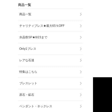
商品一覧
商品一覧
チャリティブレス★最大65％OFF
水晶祭SP★8/23まで
Only1ブレス
レアな石達
特集はこちら
ブレスレット
原石・鉱石
ペンダント・ネックレス