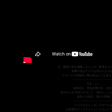
注：動画で音を掲載しましたが 参考まで
実際の音はＰＣでは伝わりませ
クロアイの店舗内に響き渡るような音ま
---------------------------------------
E音（ミ）
信頼恐れ、脅迫自尊の念 自
自分や人を大切にすること 決めたこと
批判への反応 個人の尊厳
---------------------------------------
クリスタルシンギングボウル
お部屋のディスプレイとしてもいい