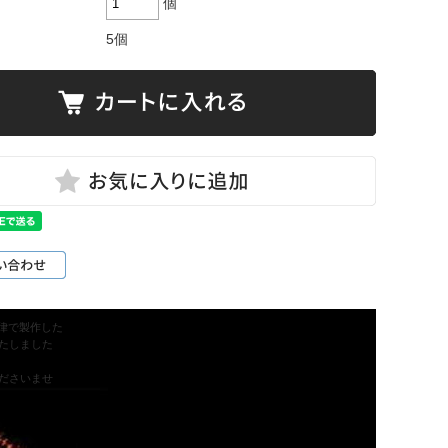
個
5個
調律で製作した
たしました
くださいませ