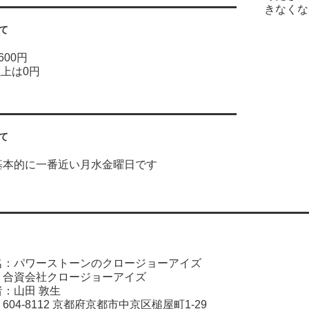
きなくな
て
600円
以上は0円
て
基本的に一番近い月水金曜日です
名：パワーストーンのクロージョーアイズ
：合資会社クロージョーアイズ
：山田 敦生
04-8112 京都府京都市中京区槌屋町1-29