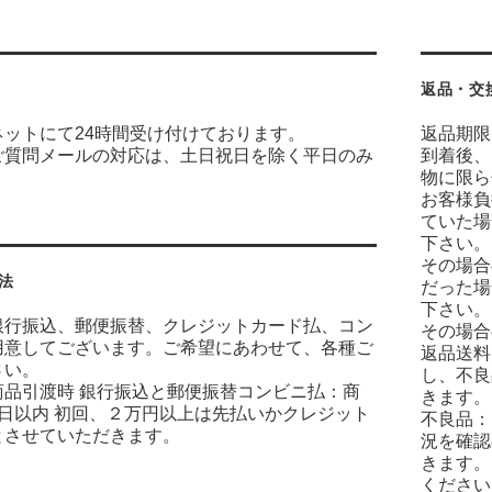
返品・交
ネットにて24時間受け付けております。
返品期限
ご質問メールの対応は、土日祝日を除く平日のみ
到着後、
物に限ら
お客様負
ていた場
下さい。
その場合
法
だった場
下さい。
銀行振込、郵便振替、クレジットカード払、コン
その場合
用意してございます。ご希望にあわせて、各種ご
返品送料
さい。
し、不良
商品引渡時 銀行振込と郵便振替コンビニ払：商
きます。
7日以内 初回、２万円以上は先払いかクレジット
不良品：
とさせていただきます。
況を確認
きます。
ください