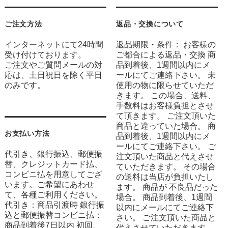
ご注文方法
返品・交換について
インターネットにて24時間
返品期限・条件： お客様の
受け付けております。
ご都合による返品・交換 商
ご注文やご質問メールの対
品到着後、1週間以内にメ
応は、土日祝日を除く平日
ールにてご連絡下さい。 未
のみです。
使用の物に限らせていただ
きます。 この場合、送料、
手数料はお客様負担とさせ
て頂きます。 ご注文頂いた
商品と違っていた場合。 商
お支払い方法
品到着後、1週間以内にメ
ールにてご連絡下さい。 ご
代引き、銀行振込、郵便振
注文頂いた商品と代えさせ
替、クレジットカード払、
ていただきます。 その場合
コンビニ払を用意してござ
の送料は当店が負担いたし
います。ご希望にあわせ
ます。 商品が 不良品だった
て、各種ご利用ください。
場合。 商品到着後、1週間
代引き：商品引渡時 銀行振
以内にメールにてご連絡下
込と郵便振替コンビニ払：
さい。 ご注文頂いた商品と
商品到着後7日以内 初回、
代えさせていただきます。