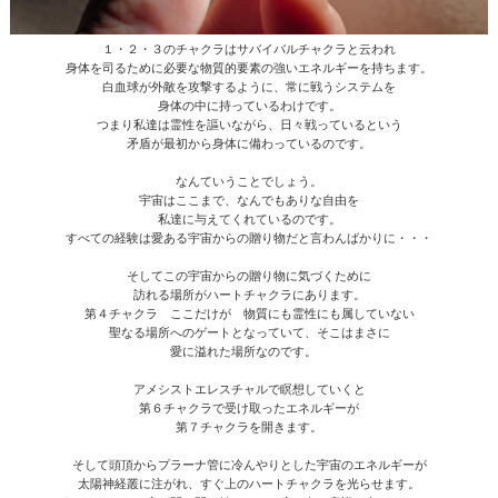
１・２・３のチャクラはサバイバルチャクラと云われ
身体を司るために必要な物質的要素の強いエネルギーを持ちます。
白血球が外敵を攻撃するように、常に戦うシステムを
身体の中に持っているわけです。
つまり私達は霊性を謳いながら、日々戦っているという
矛盾が最初から身体に備わっているのです。
なんていうことでしょう。
宇宙はここまで、なんでもありな自由を
私達に与えてくれているのです。
すべての経験は愛ある宇宙からの贈り物だと言わんばかりに・・・
そしてこの宇宙からの贈り物に気づくために
訪れる場所がハートチャクラにあります。
第４チャクラ ここだけが 物質にも霊性にも属していない
聖なる場所へのゲートとなっていて、そこはまさに
愛に溢れた場所なのです。
アメシストエレスチャルで瞑想していくと
第６チャクラで受け取ったエネルギーが
第７チャクラを開きます。
そして頭頂からプラーナ管に冷んやりとした宇宙のエネルギーが
太陽神経叢に注がれ、すぐ上のハートチャクラを光らせます。