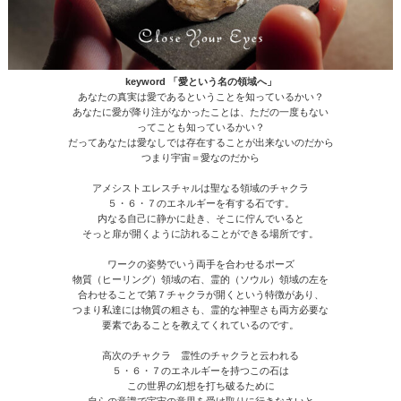
keyword 「愛という名の領域へ」
あなたの真実は愛であるということを知っているかい？
あなたに愛が降り注がなかったことは、ただの一度もない
ってことも知っているかい？
だってあなたは愛なしでは存在することが出来ないのだから
つまり宇宙＝愛なのだから
アメシストエレスチャルは聖なる領域のチャクラ
５・６・７のエネルギーを有する石です。
内なる自己に静かに赴き、そこに佇んでいると
そっと扉が開くように訪れることができる場所です。
ワークの姿勢でいう両手を合わせるポーズ
物質（ヒーリング）領域の右、霊的（ソウル）領域の左を
合わせることで第７チャクラが開くという特徴があり、
つまり私達には物質の粗さも、霊的な神聖さも両方必要な
要素であることを教えてくれているのです。
高次のチャクラ 霊性のチャクラと云われる
５・６・７のエネルギーを持つこの石は
この世界の幻想を打ち破るために