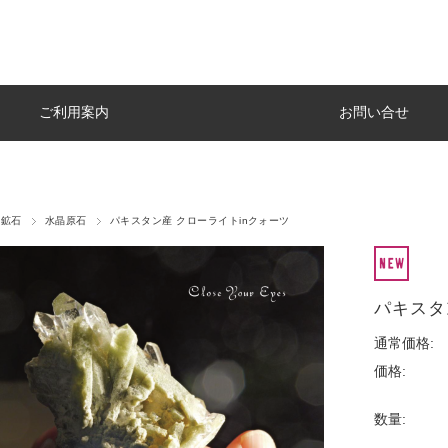
ご利用案内
お問い合せ
・鉱石
水晶原石
パキスタン産 クローライトinクォーツ
パキスタ
通常価格:
価格:
数量: