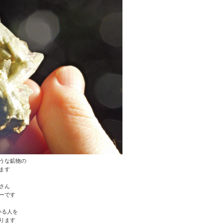
うな鉱物の
ます
さん
ーです
いる人を
ります