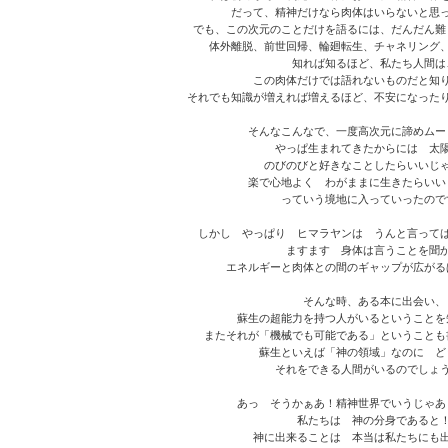
だって、精神だけなら肉体はいらないと思
でも、この次元のことだけを語るには、だんだん難
体外離脱、前世回帰、輪廻転生、チャネリング
知れば知るほど、私たち人間は
この肉体だけでは語れないものだと知
それでも知識が増えれば増えるほど、不安になった
そんなこんなで、一度高次元に諦めムー
やっぱ生まれてきたからには 太
のびのびと好きなことしたらいいじ
楽で心地よく わがままに生きたらいい
っていう境地に入っていったので
しかし やっぱり ヒマラヤンは うんと言って
ますます 身体は言うことを聞
エネルギーと肉体との間のギャップが広がる
そんな時、ある本に出会い、
蘇生の超能力を持つ人がいるということを
またそれが「機械でも可能である」ということも
蘇生といえば「神の領域」なのに ど
それをできる人間がいるのでしょ
あっ そうかぁあ！精神世界でいうじゃあ
私たちは 神の分身であると
神に出来ることは 本当は私たちにも