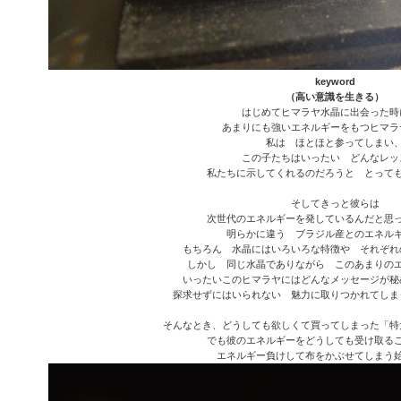
keyword
（高い意識を生きる）
はじめてヒマラヤ水晶に出会った時
あまりにも強いエネルギーをもつヒマラ
私は ほとほと参ってしまい
この子たちはいったい どんなレッ
私たちに示してくれるのだろうと とって
そしてきっと彼らは
次世代のエネルギーを発しているんだと思
明らかに違う ブラジル産とのエネル
もちろん 水晶にはいろいろな特徴や それぞれ
しかし 同じ水晶でありながら このあまりの
いったいこのヒマラヤにはどんなメッセージが秘
探求せずにはいられない 魅力に取りつかれてしま
そんなとき、どうしても欲しくて買ってしまった「特
でも彼のエネルギーをどうしても受け取る
エネルギー負けして布をかぶせてしまう