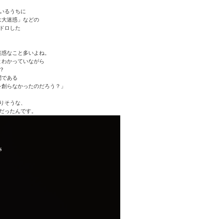
いるうちに
は大迷惑」などの
ドロした
。
迷惑なこと多いよね。
とわかっていながら
？
問である
を創らなかったのだろう？」
りそうな、
だったんです。