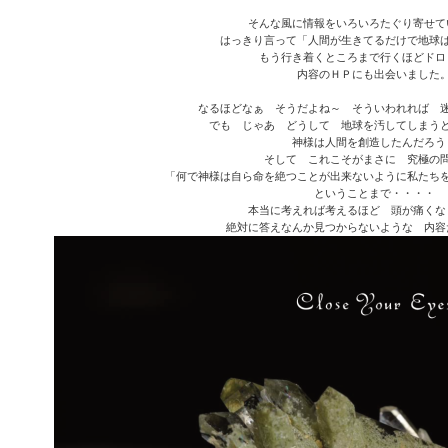
そんな風に情報をいろいろたぐり寄せて
はっきり言って「人間が生きてるだけで地球
もう行き着くところまで行くほどドロ
内容のＨＰにも出会いました
なるほどなぁ そうだよね～ そういわれれば 
でも じゃあ どうして 地球を汚してしまう
神様は人間を創造したんだろう
そして これこそがまさに 究極の
「何で神様は自ら命を絶つことが出来ないように私たち
ということまで・・・・
本当に考えれば考えるほど 頭が痛くな
絶対に答えなんか見つからないような 内容