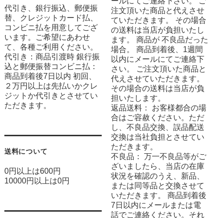
ールにてご連絡下さい。 ご
代引き、銀行振込、郵便振
注文頂いた商品と代えさせ
替、クレジットカード払、
ていただきます。 その場合
コンビニ払を用意してござ
の送料は当店が負担いたし
います。ご希望にあわせ
ます。 商品が 不良品だった
て、各種ご利用ください。
場合。 商品到着後、1週間
代引き：商品引渡時 銀行振
以内にメールにてご連絡下
込と郵便振替コンビニ払：
さい。 ご注文頂いた商品と
商品到着後7日以内 初回、
代えさせていただきます。
２万円以上は先払いかクレ
その場合の送料は当店が負
ジットか代引きとさせてい
担いたします。
ただきます。
返品送料： お客様都合の場
合はご容赦ください。ただ
し、不良品交換、誤品配送
交換は当社負担とさせてい
ただきます。
送料について
不良品： 万一不良品等がご
ざいましたら、当店の在庫
0円以上は600円
状況を確認のうえ、新品、
10000円以上は0円
または同等品と交換させて
いただきます。 商品到着後
7日以内にメールまたは電
話でご連絡ください。それ