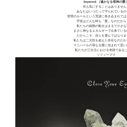
keyword （遙かなる母神の愛
何も気にすることはありません
あなたはいつだって守られているの
世間のルールという荒波に巻き込まれては
宇宙はどんな時も「愛」なのだから
私たちの細胞の動きはまるで小さな
まさに神なるエネルギーで出来ている
だからこそ、自らを蔑んではなりま
私たちは二元性を超えた存在なのだか
マニハールの母なる愛に包まれて思い
私たちが三次元における奇跡である
ソフィーママ