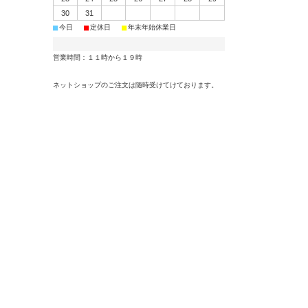
30
31
■
■
■
今日
定休日
年末年始休業日
営業時間：１１時から１９時
ネットショップのご注文は随時受けてけております。