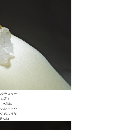
晶クラスター
常に高く
 水晶は
レスレットや
つこのような
せんね