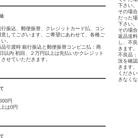
下さい。
その場合
法
だった場
下さい。
銀行振込、郵便振替、クレジットカード払、コン
その場合
用意してございます。ご希望にあわせて、各種ご
返品送料
さい。
し、不良
商品引渡時 銀行振込と郵便振替コンビニ払：商
きます。
7日以内 初回、２万円以上は先払いかクレジット
不良品：
とさせていただきます。
況を確認
きます。
ください
きなくな
て
600円
以上は0円
て