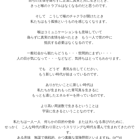
自らの主張を偽らずに正直に真実と共に生きたとき、
きっと喉のトラブルはなくなるのだと思うのです。
そして こうして喉のチャクラが開けたとき
私たちはもう孤独というものを感じなくなります。
喉はコミュニケーションをも意味していて
偽らずに真実の友情を結べたとき もう一人で世の中に
抵抗する必要はなくなるのです。
一般社会から観たらどうも・・・世間的にまずい・・・
人の目が気になって・・・などなど、気持ちはとってもわかります。
でも どうぞ 勇気を出してください。
もう新しい時代が始まっているのです。
ありがたいことに新しい時代は
私たちが生まれもった青写真を生きるに
もっとも適したエネルギーを持っているのです。
より高い周波数で生きるということは
宇宙に生きるということなのです。
私たちは一人一人 何らかの目的や使命 または大いなる喜びのために、
せっかく こんな時代の変わり目というスリリングな時代を選んで生まれてきたので
す。
ある意味 無謀で挑戦的、かつ素敵な冒険野郎といえますね。(o^^o)