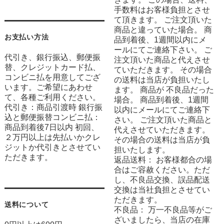
手数料はお客様負担とさせ
て頂きます。 ご注文頂いた
商品と違っていた場合。 商
お支払い方法
品到着後、1週間以内にメ
ールにてご連絡下さい。 ご
代引き、銀行振込、郵便振
注文頂いた商品と代えさせ
替、クレジットカード払、
ていただきます。 その場合
コンビニ払を用意してござ
の送料は当店が負担いたし
います。ご希望にあわせ
ます。 商品が 不良品だった
て、各種ご利用ください。
場合。 商品到着後、1週間
代引き：商品引渡時 銀行振
以内にメールにてご連絡下
込と郵便振替コンビニ払：
さい。 ご注文頂いた商品と
商品到着後7日以内 初回、
代えさせていただきます。
２万円以上は先払いかクレ
その場合の送料は当店が負
ジットか代引きとさせてい
担いたします。
ただきます。
返品送料： お客様都合の場
合はご容赦ください。ただ
し、不良品交換、誤品配送
交換は当社負担とさせてい
ただきます。
送料について
不良品： 万一不良品等がご
ざいましたら、当店の在庫