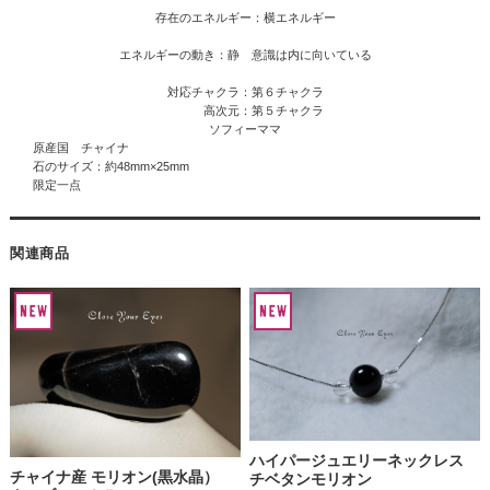
存在のエネルギー：横エネルギー
エネルギーの動き：静 意識は内に向いている
対応チャクラ：第６チャクラ
高次元：第５チャクラ
ソフィーママ
原産国 チャイナ
石のサイズ：約48mm×25mm
限定一点
関連商品
ハイパージュエリーネックレス
チャイナ産 モリオン(黒水晶）
チベタンモリオン