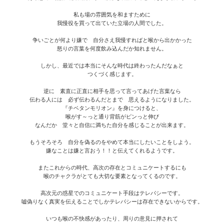
私も場の雰囲気を和ますために
我慢役を買って出ていた立場の人間でした。
争いごとが何より嫌で 自分さえ我慢すればと喉から出かかった
怒りの言葉を何度飲み込んだか知れません。
しかし、最近では本当にそんな時代は終わったんだなぁと
つくづく感じます。
逆に 素直に正直に相手を思って言ってあげた言葉なら
伝わる人には 必ず伝わるんだとまで 思えるようになりました。
『チベタンモリオン』を身につけると、
喉がす～っと通り背筋がピンっと伸び
なんだか 堂々と自信に満ちた自分を感じることが出来ます。
もうそろそろ 自分を偽るのをやめて本当にしたいことをしよう。
嫌なことは嫌と言おう！！と伝えてくれるようです。
またこれからの時代、高次の存在とコミュニケートするにも
喉のチャクラがとても大切な要素となってくるのです。
高次元の惑星でのコミュニケート手段はテレパシーです。
嘘偽りなく真実を伝えることでしかテレパシーは存在できないからです。
いつも喉の不快感があったり、周りの意見に押されて