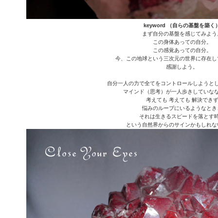
keyword （自らの基盤を築く
まず自分の基盤を感じてみよう
この身体あっての自分。
この感覚あっての自分。
今、この地球という三次元の世界に存在し
感謝しよう。
自分一人の力で全てをコントロールしようと
マインド（思考）が一人歩きしていな
考えても 考えても 解決でき
悩みのループにいるようなとき
それは生きるスピードを落とす
という自然界からのサインかもしれな