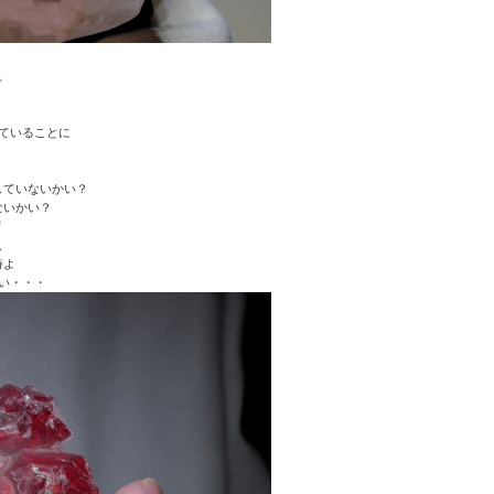
）
。
ていることに
していないかい？
ないかい？
ず
、
時よ
い・・・