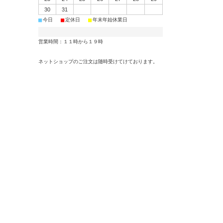
30
31
■
■
■
今日
定休日
年末年始休業日
営業時間：１１時から１９時
ネットショップのご注文は随時受けてけております。