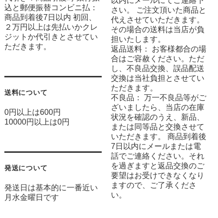
以内にメールにてご連絡下
込と郵便振替コンビニ払：
さい。 ご注文頂いた商品と
商品到着後7日以内 初回、
代えさせていただきます。
２万円以上は先払いかクレ
その場合の送料は当店が負
ジットか代引きとさせてい
担いたします。
ただきます。
返品送料： お客様都合の場
合はご容赦ください。ただ
し、不良品交換、誤品配送
交換は当社負担とさせてい
ただきます。
送料について
不良品： 万一不良品等がご
ざいましたら、当店の在庫
0円以上は600円
状況を確認のうえ、新品、
10000円以上は0円
または同等品と交換させて
いただきます。 商品到着後
7日以内にメールまたは電
話でご連絡ください。それ
を過ぎますと返品交換のご
発送について
要望はお受けできなくなり
ますので、ご了承くださ
発送日は基本的に一番近い
い。
月水金曜日です