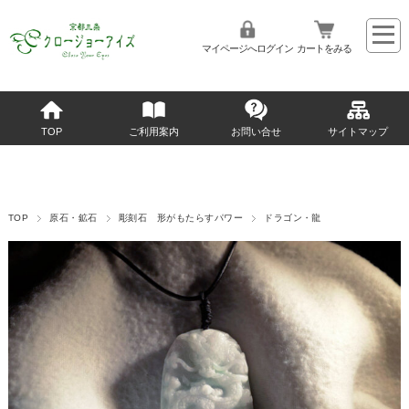
マイページへログイン
カートをみる
TOP
ご利用案内
お問い合せ
サイトマップ
TOP
原石・鉱石
彫刻石 形がもたらすパワー
ドラゴン・龍