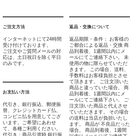
ご注文方法
返品・交換について
インターネットにて24時間
返品期限・条件： お客様の
受け付けております。
ご都合による返品・交換 商
ご注文やご質問メールの対
品到着後、1週間以内にメ
応は、土日祝日を除く平日
ールにてご連絡下さい。 未
のみです。
使用の物に限らせていただ
きます。 この場合、送料、
手数料はお客様負担とさせ
て頂きます。 ご注文頂いた
商品と違っていた場合。 商
お支払い方法
品到着後、1週間以内にメ
ールにてご連絡下さい。 ご
代引き、銀行振込、郵便振
注文頂いた商品と代えさせ
替、クレジットカード払、
ていただきます。 その場合
コンビニ払を用意してござ
の送料は当店が負担いたし
います。ご希望にあわせ
ます。 商品が 不良品だった
て、各種ご利用ください。
場合。 商品到着後、1週間
代引き：商品引渡時 銀行振