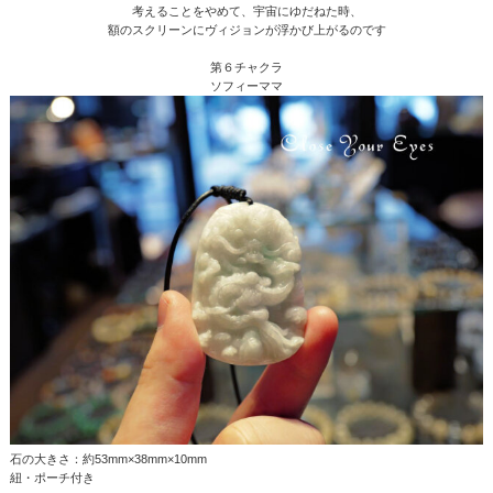
考えることをやめて、宇宙にゆだねた時、
額のスクリーンにヴィジョンが浮かび上がるのです
第６チャクラ
ソフィーママ
石の大きさ：約53mm×38mm×10mm
紐・ポーチ付き