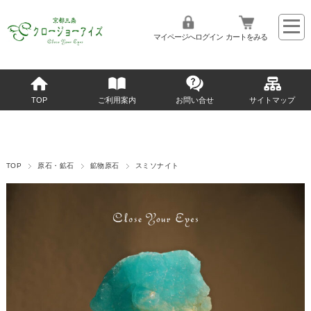
マイページへログイン
カートをみる
TOP
ご利用案内
お問い合せ
サイトマップ
TOP
原石・鉱石
鉱物原石
スミソナイト