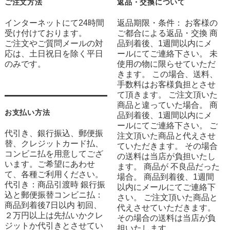
ご注文方法
返品・交換について
インターネットにて24時間
返品期限・条件： お客様の
受け付けております。
ご都合による返品・交換 商
ご注文やご質問メールの対
品到着後、1週間以内にメ
応は、土日祝日を除く平日
ールにてご連絡下さい。 未
のみです。
使用の物に限らせていただ
きます。 この場合、送料、
手数料はお客様負担とさせ
て頂きます。 ご注文頂いた
商品と違っていた場合。 商
お支払い方法
品到着後、1週間以内にメ
ールにてご連絡下さい。 ご
代引き、銀行振込、郵便振
注文頂いた商品と代えさせ
替、クレジットカード払、
ていただきます。 その場合
コンビニ払を用意してござ
の送料は当店が負担いたし
います。ご希望にあわせ
ます。 商品が 不良品だった
て、各種ご利用ください。
場合。 商品到着後、1週間
代引き：商品引渡時 銀行振
以内にメールにてご連絡下
込と郵便振替コンビニ払：
さい。 ご注文頂いた商品と
商品到着後7日以内 初回、
代えさせていただきます。
２万円以上は先払いかクレ
その場合の送料は当店が負
ジットか代引きとさせてい
担いたします。