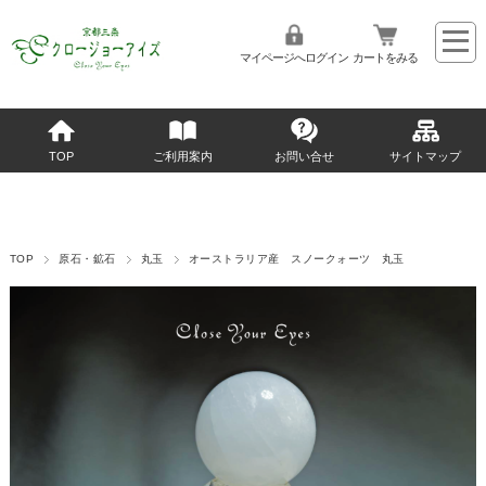
マイページへログイン
カートをみる
TOP
ご利用案内
お問い合せ
サイトマップ
TOP
原石・鉱石
丸玉
オーストラリア産 スノークォーツ 丸玉