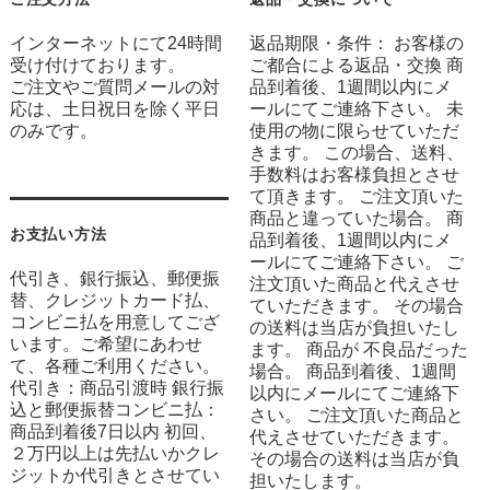
インターネットにて24時間
返品期限・条件： お客様の
受け付けております。
ご都合による返品・交換 商
ご注文やご質問メールの対
品到着後、1週間以内にメ
応は、土日祝日を除く平日
ールにてご連絡下さい。 未
のみです。
使用の物に限らせていただ
きます。 この場合、送料、
手数料はお客様負担とさせ
て頂きます。 ご注文頂いた
商品と違っていた場合。 商
お支払い方法
品到着後、1週間以内にメ
ールにてご連絡下さい。 ご
代引き、銀行振込、郵便振
注文頂いた商品と代えさせ
替、クレジットカード払、
ていただきます。 その場合
コンビニ払を用意してござ
の送料は当店が負担いたし
います。ご希望にあわせ
ます。 商品が 不良品だった
て、各種ご利用ください。
場合。 商品到着後、1週間
代引き：商品引渡時 銀行振
以内にメールにてご連絡下
込と郵便振替コンビニ払：
さい。 ご注文頂いた商品と
商品到着後7日以内 初回、
代えさせていただきます。
２万円以上は先払いかクレ
その場合の送料は当店が負
ジットか代引きとさせてい
担いたします。