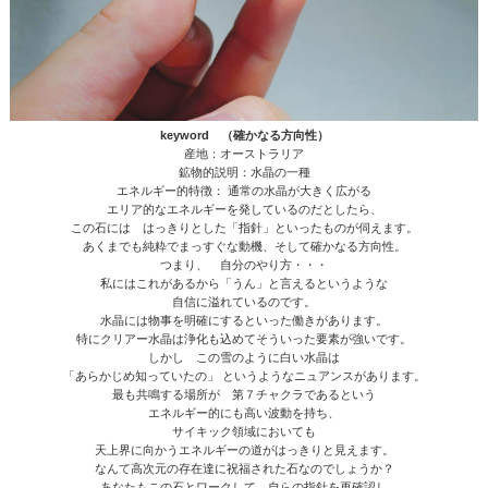
keyword （確かなる方向性）
産地：オーストラリア
鉱物的説明：水晶の一種
エネルギー的特徴： 通常の水晶が大きく広がる
エリア的なエネルギーを発しているのだとしたら、
この石には はっきりとした「指針」といったものが伺えます。
あくまでも純粋でまっすぐな動機、そして確かなる方向性。
つまり、 自分のやり方・・・
私にはこれがあるから「うん」と言えるというような
自信に溢れているのです。
水晶には物事を明確にするといった働きがあります。
特にクリアー水晶は浄化も込めてそういった要素が強いです。
しかし この雪のように白い水晶は
「あらかじめ知っていたの」 というようなニュアンスがあります。
最も共鳴する場所が 第７チャクラであるという
エネルギー的にも高い波動を持ち、
サイキック領域においても
天上界に向かうエネルギーの道がはっきりと見えます。
なんて高次元の存在達に祝福された石なのでしょうか？
あなたもこの石とワークして 自らの指針を再確認し