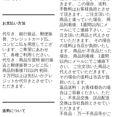
きます。 この場合、送料、
手数料はお客様負担とさせ
て頂きます。 ご注文頂いた
商品と違っていた場合。 商
お支払い方法
品到着後、1週間以内にメ
ールにてご連絡下さい。 ご
代引き、銀行振込、郵便振
注文頂いた商品と代えさせ
替、クレジットカード払、
ていただきます。 その場合
コンビニ払を用意してござ
の送料は当店が負担いたし
います。ご希望にあわせ
ます。 商品が 不良品だった
て、各種ご利用ください。
場合。 商品到着後、1週間
代引き：商品引渡時 銀行振
以内にメールにてご連絡下
込と郵便振替コンビニ払：
さい。 ご注文頂いた商品と
商品到着後7日以内 初回、
代えさせていただきます。
２万円以上は先払いかクレ
その場合の送料は当店が負
ジットか代引きとさせてい
担いたします。
ただきます。
返品送料： お客様都合の場
合はご容赦ください。ただ
し、不良品交換、誤品配送
交換は当社負担とさせてい
ただきます。
送料について
不良品： 万一不良品等がご