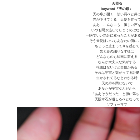
天照石
keyword『天の扉』
天の扉が開く 甘い調べと共
光が下りてくる 天使を伴っ
ああ こんなにも 優しい声
いつも聞き逃してしまうのはな
一瞬でいい気分に変ったことがあ
そう天使はいつもあなたの側に
ちょっと止まって今を感じて
光と影の織りなす様は
どんなものも絵画に変える
なんか大丈夫な気がする
根拠はないけど自信がある
それは宇宙と繋がってる証拠
生かされてるなとわかる時
天の扉を閉じないで
あなたが宇宙なんだから
「ああそうだった」と腑に落ち
天照す石が道しるべとなって
ソフィーママ