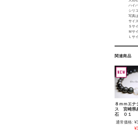
天照
ハイ
シリ
写真
サイ
Ｓサ
Ｍサ
Ｌサ
関連商品
８ｍｍエナ
ス 宮崎県
石 ０１
通常価格:
¥
¥