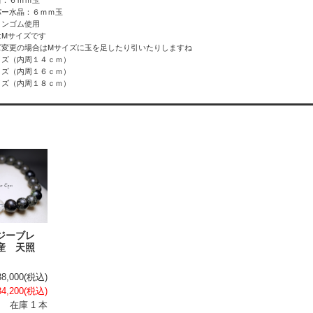
石：６ｍｍ玉
パー水晶
：６ｍｍ玉
コンゴム使用
はMサイズです
ズ変更の場合はMサイズに玉を足したり引いたりしますね
イズ（内周１４ｃｍ）
イズ（内周１６ｃｍ）
イズ（内周１８ｃｍ）
ジーブレ
産 天照
38,000
(税込)
34,200
(税込)
在庫 1 本