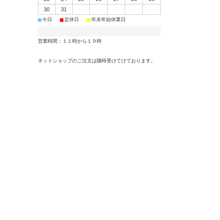
30
31
■
■
■
今日
定休日
年末年始休業日
営業時間：１１時から１９時
ネットショップのご注文は随時受けてけております。