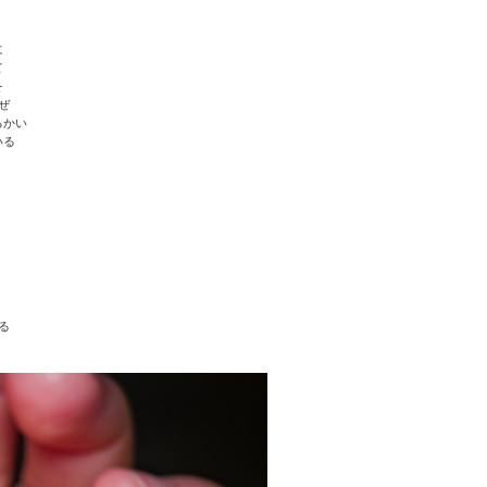
に
て
を
ぜ
るかい
いる
る