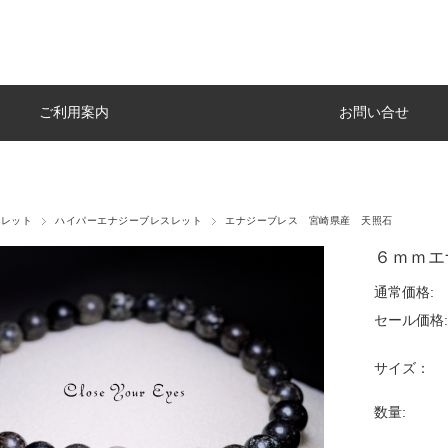
ご利用案内
お問い合せ
スレット
ハイパーエナジーブレスレット
エナジーブレス 宮崎県産 天照石
６ｍｍエ
通常価格:
セール価格:
サイズ：
数量: