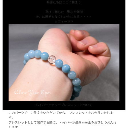
精霊たちはここに住まう
喜びに満ちた 聖なる領域
そこは境界をなくした先に在る・・・・
ソフィーママ
ハイパーエナジーブレスレットについて
このパーツで ご注文をいただいてから、 ブレスレットをお作りいたしま
す。
ブレスレットとして製作する際に、
ハイパー水晶
８ｍｍ玉をおひとつお入れ
します。