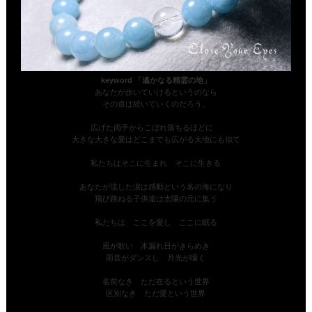
keyword 「遙かなる精霊の地」
あなたが歩いていけるというのなら
その道は続いていくのだろう。
広げた両手からこぼれ落ちるほどに
大きな大きな愛はどこまでも広がる大地にも似て
私たちはそこに生まれ そこに生きる
あなたが流した涙は感動という名の海になり
飛び跳ねる子供達は太陽の元に集う
私たちは ここを愛し ここに眠る
風が歌い 木漏れ日がきらめき
雨音がダンスし 月光が囁く
名前なき ただ在るという世界
区別なき ただ愛という世界