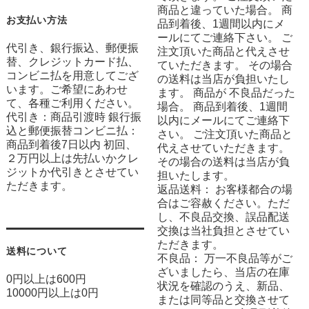
商品と違っていた場合。 商
お支払い方法
品到着後、1週間以内にメ
ールにてご連絡下さい。 ご
代引き、銀行振込、郵便振
注文頂いた商品と代えさせ
替、クレジットカード払、
ていただきます。 その場合
コンビニ払を用意してござ
の送料は当店が負担いたし
います。ご希望にあわせ
ます。 商品が 不良品だった
て、各種ご利用ください。
場合。 商品到着後、1週間
代引き：商品引渡時 銀行振
以内にメールにてご連絡下
込と郵便振替コンビニ払：
さい。 ご注文頂いた商品と
商品到着後7日以内 初回、
代えさせていただきます。
２万円以上は先払いかクレ
その場合の送料は当店が負
ジットか代引きとさせてい
担いたします。
ただきます。
返品送料： お客様都合の場
合はご容赦ください。ただ
し、不良品交換、誤品配送
交換は当社負担とさせてい
ただきます。
送料について
不良品： 万一不良品等がご
ざいましたら、当店の在庫
0円以上は600円
状況を確認のうえ、新品、
10000円以上は0円
または同等品と交換させて