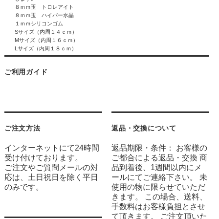
８ｍｍ玉 トロレアイト
８ｍｍ玉 ハイパー水晶
１ｍｍシリコンゴム
Sサイズ（内周１４ｃｍ）
Mサイズ（内周１６ｃｍ）
Lサイズ（内周１８ｃｍ）
ご利用ガイド
ご注文方法
返品・交換について
インターネットにて24時間
返品期限・条件： お客様の
受け付けております。
ご都合による返品・交換 商
ご注文やご質問メールの対
品到着後、1週間以内にメ
応は、土日祝日を除く平日
ールにてご連絡下さい。 未
のみです。
使用の物に限らせていただ
きます。 この場合、送料、
手数料はお客様負担とさせ
て頂きます。 ご注文頂いた